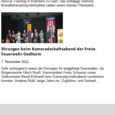
Rescue Training) in Külsheim zu Gast. Das eintägige Seminar
Brandbekämpfung beinhaltete neben einem kleinen Theorieteil…
Ehrungen beim Kameradschaftsabend der Freiw.
Feuerwehr Oedheim
7. November 2012
Sehr umfangreich waren die Ehrungen für langjährige Kameraden, die
Bürgermeister Ulrich Ruoff, Kommandant Franz Schuster sowie
Stellvertreter Bernd Ehrhardt beim Kameradschaftsabend vornehmen
konnten. Andreas Bühl, lange Jahre stv. Zugführer, und Gerhard…
Kontakt
Impressum
©2002-26 Kreisfeuerwehrverband Heilbronn
a.N. e.V.
Datenschutzerklärung