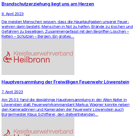
Brandschutzerziehung liegt uns am Herzen
9. April 2023
Die meisten Men­schen wissen, dass die Haupt­auf­gaben unserer Feu­er­
wehren darin besteht, Men­schen in Not zu helfen, Brände zu löschen und
Gefahren zu besei­tigen. Zusam­men­ge­fasst mit den Begriffen Löschen –
Retten – Schützen – Bergen. Ein großes…
Hauptversammlung der Freiwilligen Feuerwehr Löwenstein
7. April 2023
Am 25.03. fand die diesjährige Haupt­ver­samm­lung in der Alten Kelter in
Löwen­stein statt. Feu­er­wehr­kom­man­dant Markus Wagner konnte neben
den Kame­ra­dinnen und Kame­raden der Feu­er­wehr Löwen­stein auch
Bürger­meister Klaus Schif­ferer, den stell­ver­tre­tenden…