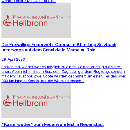
wehr­eh­ren­kreuz in Gold ist die…
Die Freiwillige Feuerwehr Obersulm Abteilung Sülzbach
unterwegs auf dem Canal de la Marne au Rhin
29. April 2023
End­lich mal wieder war es möglich zu einem kleinen Aus­flug auf­zu­bre­
chen. Aber nicht mit dem Bus, dem Zug oder gar dem Flug­zeug, son­dern
mit dem Haus­boot. Zwei Boote wurden gechar­tert um einen Teil des über
300 km langen Kanals, der die Was­ser­strassen…
"Kaiserwetter" zum Feuerwehrfest in Neuenstadt