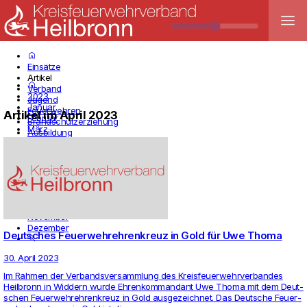
menu
home
Einsätze
Artikel
home
Verband
2023
Jugend
Januar
Feuerwehren
Artikel im April 2023
Februar
Brandschutzerziehung
März
Ausbildung
April
Termine
Mai
Infos
Juni
Juli
August
September
Oktober
November
Dezember
Deutsches Feuerwehrehrenkreuz in Gold für Uwe Thoma
search
30. April 2023
Im Rahmen der Ver­bands­ver­samm­lung des Kreis­feu­er­wehr­ver­bandes
Heil­bronn in Wid­dern wurde Ehren­kom­man­dant Uwe Thoma mit dem Deut­
schen Feu­er­wehr­eh­ren­kreuz in Gold aus­ge­zeichnet. Das Deut­sche Feu­er­