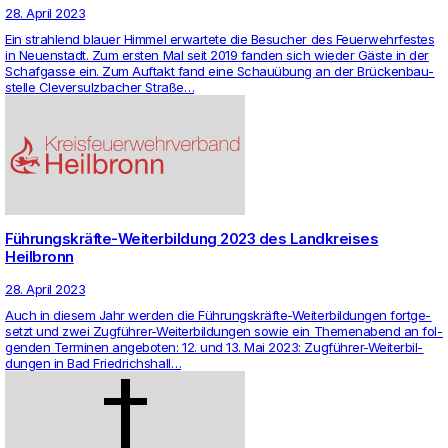
28. April 2023
Ein strah­lend blauer Himmel erwar­tete die Besu­cher des Feu­er­wehr­festes
in Neu­en­stadt. Zum ersten Mal seit 2019 fanden sich wieder Gäste in der
Schaf­gasse ein. Zum Auf­takt fand eine Schauübung an der Brücken­bau­
stelle Cle­ver­sulz­ba­cher Straße…
Führungskräfte-Weiterbildung 2023 des Landkreises
Heilbronn
28. April 2023
Auch in diesem Jahr werden die Führungskräfte-Wei­ter­bil­dungen fort­ge­
setzt und zwei Zugführer-Wei­ter­bil­dungen sowie ein The­men­abend an fol­
genden Ter­minen ange­boten: 12. und 13. Mai 2023: Zugführer-Wei­ter­bil­
dungen in Bad Fried­richs­hall…