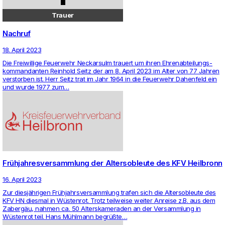
Trauer
Nachruf
18. April 2023
Die Frei­wil­lige Feu­er­wehr Neckar­sulm trauert um ihren Ehren­ab­tei­lungs­
kom­man­danten Rein­hold Seitz der am 8. April 2023 im Alter von 77 Jahren
ver­storben ist. Herr Seitz trat im Jahr 1964 in die Feu­er­wehr Dahen­feld ein
und wurde 1977 zum…
Frühjahresversammlung der Altersobleute des KFV Heilbronn
16. April 2023
Zur diesjährigen Frühjahrs­ver­samm­lung trafen sich die Alters­ob­leute des
KFV HN diesmal in Wüstenrot. Trotz teil­weise weiter Anreise z.B. aus dem
Zabergäu, nahmen ca. 50 Alters­ka­me­raden an der Ver­samm­lung in
Wüstenrot teil. Hans Mühlmann begrüßte…