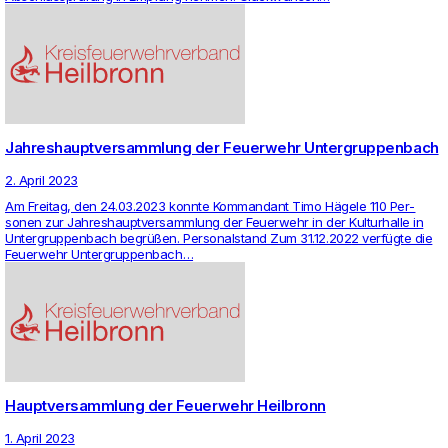
Jahreshauptversammlung der Feuerwehr Untergruppenbach
2. April 2023
Am Freitag, den 24.03.2023 konnte Kom­man­dant Timo Hägele 110 Per­
sonen zur Jah­res­haupt­ver­samm­lung der Feu­er­wehr in der Kul­tur­halle in
Unter­grup­pen­bach begrüßen. Per­so­nal­stand Zum 31.12.2022 verfügte die
Feu­er­wehr Unter­grup­pen­bach…
Hauptversammlung der Feuerwehr Heilbronn
1. April 2023