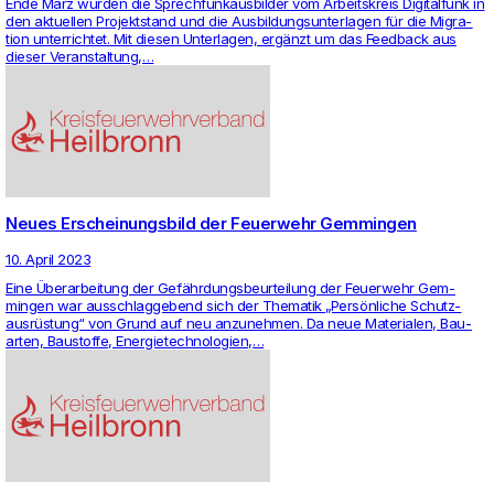
Ende März wurden die Sprech­funk­aus­bilder vom Arbeits­kreis Digi­tal­funk in
den aktu­ellen Pro­jekt­stand und die Aus­bil­dungs­un­ter­lagen für die Migra­
tion unter­richtet. Mit diesen Unter­lagen, ergänzt um das Feed­back aus
dieser Ver­an­stal­tung,…
Neues Erscheinungsbild der Feuerwehr Gemmingen
10. April 2023
Eine Überar­bei­tung der Gefährdungs­be­ur­tei­lung der Feu­er­wehr Gem­
mingen war aus­schlag­ge­bend sich der The­matik „Persönliche Schutz­
ausrüstung“ von Grund auf neu anzu­nehmen. Da neue Mate­rialen, Bau­
arten, Bau­stoffe, Ener­gie­tech­no­lo­gien,…