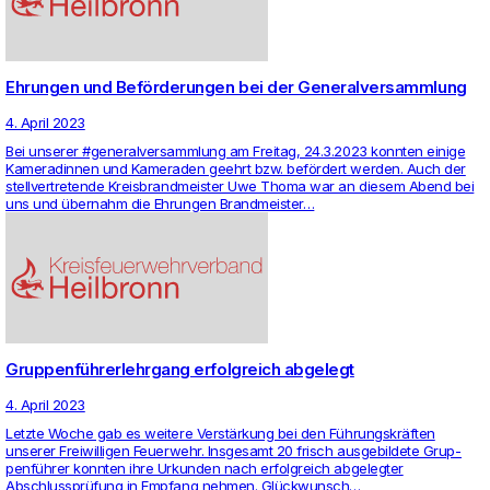
Ehrungen und Beförderungen bei der Generalversammlung
4. April 2023
Bei unserer #gene­ral­ver­samm­lung am Freitag, 24.3.2023 konnten einige
Kame­ra­dinnen und Kame­raden geehrt bzw. befördert werden. Auch der
stell­ver­tre­tende Kreis­brand­meister Uwe Thoma war an diesem Abend bei
uns und über­nahm die Ehrungen Brand­meister…
Gruppenführerlehrgang erfolgreich abgelegt
4. April 2023
Letzte Woche gab es wei­tere Verstärkung bei den Führungskräften
unserer Frei­wil­ligen Feu­er­wehr. Ins­ge­samt 20 frisch aus­ge­bil­dete Grup­
penführer konnten ihre Urkunden nach erfolg­reich abge­legter
Abschlussprüfung in Emp­fang nehmen. Glückwunsch…