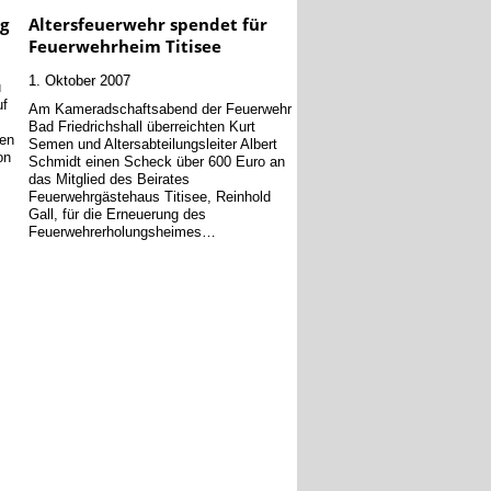
g
Altersfeuerwehr spendet für
Feuerwehrheim Titisee
1. Oktober 2007
u
uf
Am Kameradschaftsabend der Feuerwehr
Bad Friedrichshall überreichten Kurt
gen
Semen und Altersabteilungsleiter Albert
on
Schmidt einen Scheck über 600 Euro an
das Mitglied des Beirates
Feuerwehrgästehaus Titisee, Reinhold
Gall, für die Erneuerung des
Feuerwehrerholungsheimes…