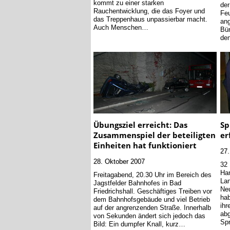
kommt zu einer starken
der
Rauchentwicklung, die das Foyer und
Feu
das Treppenhaus unpassierbar macht.
ang
Auch Menschen…
Bür
de
Übungsziel erreicht: Das
Sp
Zusammenspiel der beteiligten
er
Einheiten hat funktioniert
27.
28. Oktober 2007
32 
Har
Freitagabend, 20.30 Uhr im Bereich des
La
Jagstfelder Bahnhofes in Bad
Neu
Friedrichshall. Geschäftiges Treiben vor
hab
dem Bahnhofsgebäude und viel Betrieb
ihr
auf der angrenzenden Straße. Innerhalb
abg
von Sekunden ändert sich jedoch das
Spr
Bild: Ein dumpfer Knall, kurz…