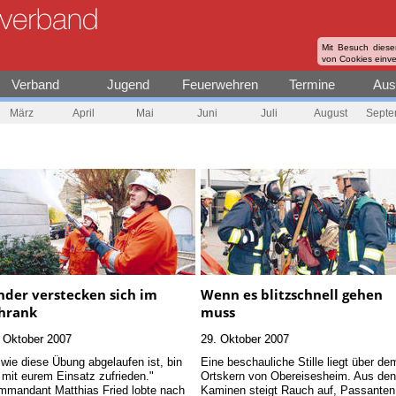
Mit Besuch diese
von Cookies einv
Verband
Jugend
Feuerwehren
Termine
Aus
März
April
Mai
Juni
Juli
August
Septe
nder verstecken sich im
Wenn es blitzschnell gehen
hrank
muss
 Oktober 2007
29. Oktober 2007
wie diese Übung abgelaufen ist, bin
Eine beschauliche Stille liegt über de
 mit eurem Einsatz zufrieden."
Ortskern von Obereisesheim. Aus de
mandant Matthias Fried lobte nach
Kaminen steigt Rauch auf, Passanten