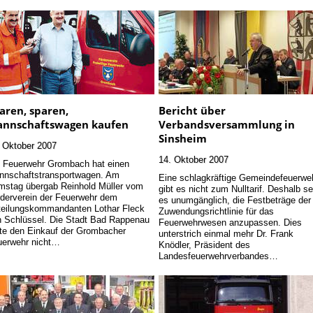
aren, sparen,
Bericht über
nnschaftswagen kaufen
Verbandsversammlung in
Sinsheim
 Oktober 2007
14. Oktober 2007
 Feuerwehr Grombach hat einen
nnschaftstransportwagen. Am
Eine schlagkräftige Gemeindefeuerwe
stag übergab Reinhold Müller vom
gibt es nicht zum Nulltarif. Deshalb se
derverein der Feuerwehr dem
es unumgänglich, die Festbeträge der
teilungskommandanten Lothar Fleck
Zuwendungsrichtlinie für das
 Schlüssel. Die Stadt Bad Rappenau
Feuerwehrwesen anzupassen. Dies
te den Einkauf der Grombacher
unterstrich einmal mehr Dr. Frank
uerwehr nicht…
Knödler, Präsident des
Landesfeuerwehrverbandes…