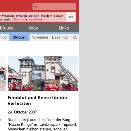
r Webseite erklären Sie sich mit dem Setzen
OK
erstanden.
Datenschutzerklärung
bildung
Infos
Links
mber
Oktober
November
Dezember
Filmblut und Knete für die
Verletzten
29. Oktober 2007
m
Rauch steigt aus dem Turm der Burg
n
"Rauhe Klinge" im Erlebnispark Tripsdrill.
Menschen bleiben stehen, schauen,