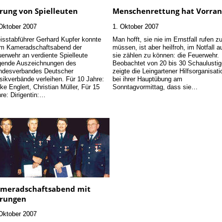
rung von Spielleuten
Menschenrettung hat Vorran
Oktober 2007
1. Oktober 2007
isstabführer Gerhard Kupfer konnte
Man hofft, sie nie im Ernstfall rufen z
im Kameradschaftsabend der
müssen, ist aber heilfroh, im Notfall a
erwehr an verdiente Spielleute
sie zählen zu können: die Feuerwehr.
gende Auszeichnungen des
Beobachtet von 20 bis 30 Schaulusti
ndesverbandes Deutscher
zeigte die Leingartener Hilfsorganisati
ikverbände verleihen. Für 10 Jahre:
bei ihrer Hauptübung am
ike Englert, Christian Müller, Für 15
Sonntagvormittag, dass sie…
re: Dirigentin:…
meradschaftsabend mit
rungen
Oktober 2007