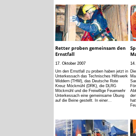
Retter proben gemeinsam den
Sp
Ernstfall
Ma
17. Oktober 2007
14.
Um den Ernstfall zu proben haben jetzt in
Die
Unterkessach das Technisches Hilfswerk
Ma
Widdern (THW), das Deutsche Rote
Sam
Kreuz Möckmühl (DRK), die DLRG
För
Möckmühl und die Freiwillige Feuerwehr
Ab
Unterkessach eine gemeinsame Übung
den
auf die Beine gestellt. In einer…
hat
Fe