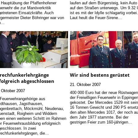
 Hauptübung der Pfaffenhofener
laufen auf dem Bürgersteig, kein Auto 
erwehr die zur Manöverkritik
auf den Straßen unterwegs. Um 9.32 
etretenen Einsatzkräfte. Auch
ist es mit der Idylle schlagartig vorbei
germeister Dieter Böhringer war von
Laut heult die Feuer-Sirene…
n…
rechfunkerlehrgänge
Wir sind bestens gerüstet
folgreich abgeschlossen
21. Oktober 2007
 Oktober 2007
400 000 Euro hat der neue Rüstwage
der Freiwilligen Feuerwehr in Eppinge
Feuerwehrangehörige aus
gekostet. Der Mercedes 1529 mit sei
dthausen, Jagsthausen,
16 Tonnen Gewicht und 290 PS erset
ngenbrettach, Möckmühl, Neudenau,
den alten Mercedes 1017, der noch a
enstadt, Roigheim und Widdern
dem Jahr 1977 stammte. Bei der
en einen weiteren Schritt im Rahmen
gestrigen Feier zum 160-jährigen…
er Feuerwehrausbildung erfolgreich
eschlossen. In zwei
echfunkerlehrgängen, die…