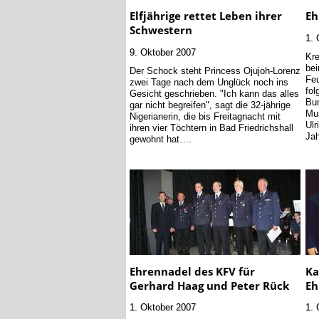
Elfjährige rettet Leben ihrer
Eh
Schwestern
1. 
9. Oktober 2007
Kre
be
Der Schock steht Princess Ojujoh-Lorenz
Feu
zwei Tage nach dem Unglück noch ins
fol
Gesicht geschrieben. "Ich kann das alles
Bu
gar nicht begreifen", sagt die 32-jährige
Mus
Nigerianerin, die bis Freitagnacht mit
Ulr
ihren vier Töchtern in Bad Friedrichshall
Jah
gewohnt hat….
Ehrennadel des KFV für
Ka
Gerhard Haag und Peter Rück
Eh
1. Oktober 2007
1. 