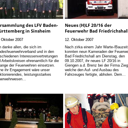
rsammlung des LFV Baden-
Neues (H)LF 20/16 der
rttemberg in Sinsheim
Feuerwehr Bad Friedrichshal
 Oktober 2007
12. Oktober 2007
h danke allen, die sich im
Nach zirka einem Jahr Warte-/Bauzeit
desfeuerwehrverband und in den
konnten neun Kameraden der Feuerw
schiedenen Interessenvertretungen
Bad Friedrichshall am Dienstag, den
 Arbeitskreisen ehrenamtlich für die
09.10.2007, ihr neues LF 20/16 in
ange der Feuerwehren einsetzen.
Giengen a.d. Brenz bei der Firma Ziegl
e ihr Engagement wäre unser
welche den Auf- und Ausbau des
ktionierendes, leistungsstarkes
Fahrzeuges fertigte, abholen. Dem…
uerwehrwesen…