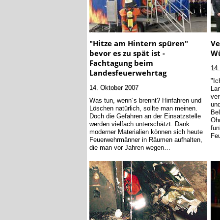
"Hitze am Hintern spüren"
Ve
bevor es zu spät ist -
Wü
Fachtagung beim
14.
Landesfeuerwehrtag
"Ic
14. Oktober 2007
Lan
ver
Was tun, wenn´s brennt? Hinfahren und
und
Löschen natürlich, sollte man meinen.
Bel
Doch die Gefahren an der Einsatzstelle
Ohn
werden vielfach unterschätzt. Dank
fun
moderner Materialien können sich heute
Fe
Feuerwehrmänner in Räumen aufhalten,
die man vor Jahren wegen…