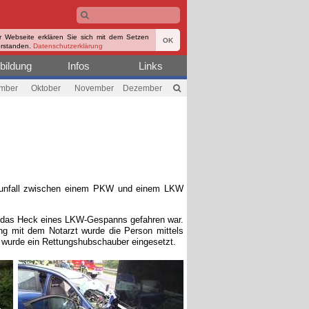
r Webseite erklären Sie sich mit dem Setzen
OK
erstanden.
Datenschutzerklärung
bildung
Infos
Links
mber
Oktober
November
Dezember
hrsunfall zwischen einem PKW und einem LKW
er das Heck eines LKW-Gespanns gefahren war.
ng mit dem Notarzt wurde die Person mittels
 wurde ein Rettungshubschauber eingesetzt.