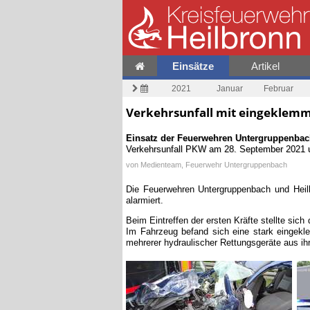
Einsätze
Artikel
2021
Januar
Februar
Verkehrsunfall mit eingeklemm
Einsatz der Feuerwehren
Untergruppenbac
Verkehrsunfall PKW
am
28. September 2021 
von
Medienteam, Feuerwehr Untergruppenbach
Die Feuerwehren Untergruppenbach und Heil
alarmiert.
Beim Eintreffen der ersten Kräfte stellte s
Im Fahrzeug befand sich eine stark eingekl
mehrerer hydraulischer Rettungsgeräte aus i