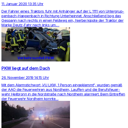
11. Januar 2020 13:35 Uhr
Der Fahrer eines Trak­tors fuhr mit Anhänger auf der L 1111 von Unter­grup­
pen­bach-Hap­pen­bach in Rich­tung Unter­hein­riet. Anschließend bog das
Gespann nach rechts in einen Feldweg ein, hierbei kippte der Traktor der
Marke Deutz-Fahr nach links um.…
Verkehrsunfall PKW
PKW liegt auf dem Dach
26. November 2019 14:15 Uhr
Mit dem Alarm­stich­wort „VU LKW, 1 Person ein­ge­klemmt“, wurden gemäß
der AAO die Feu­er­wehren aus Nord­heim, Lauffen und die Berufs­feu­er­
wehr Heil­bronn in die Nord­straße nach Nord­heim alar­miert. Beim Ein­treffen
der Feu­er­wehr Nord­heim konnte…