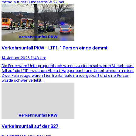
mittag auf der Bun­des­straße 27 bei…
Verkehrsunfall PKW
Verkehrsunfall PKW - L1111, 1 Person eingeklemmt
14. Januar 2026 11:48 Uhr
Die Feu­er­wehr Unter­grup­pen­bach wurde zu einem schweren Ver­kehrs­un­
fall auf die L1111 zwi­schen Abstatt-Hap­pen­bach und Unter­hein­riet alar­miert.
Zwei Fahr­zeuge waren hier frontal auf­ein­an­der­ge­prallt und eine Person
wurde schwer ver­letzt…
Verkehrsunfall PKW
Verkehrsunfall auf der B27
12. Dezember 2021 8:27 Uhr