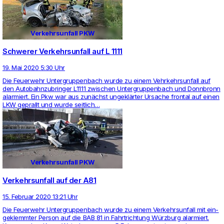
Verkehrsunfall PKW
Schwerer Verkehrsunfall auf L 1111
19. Mai 2020 5:30 Uhr
Die Feu­er­wehr Unter­grup­pen­bach wurde zu einem Vehr­kehrs­un­fall auf
den Auto­bahn­zu­bringer L1111 zwi­schen Unter­grup­pen­bach und Donn­bronn
alar­miert. Ein Pkw war aus zunächst ungeklärter Ursache frontal auf einen
LKW geprallt und wurde seit­lich…
Verkehrsunfall PKW
Verkehrsunfall auf der A81
15. Februar 2020 13:21 Uhr
Die Feu­er­wehr Unter­grup­pen­bach wurde zu einem Ver­kehrs­un­fall mit ein­
ge­klemmter Person auf die BAB 81 in Fahrt­rich­tung Würzburg alar­miert.