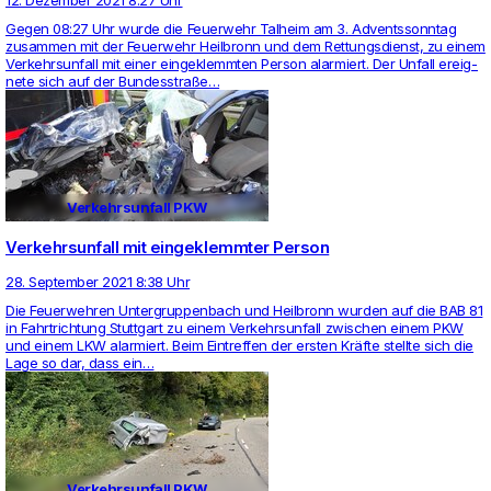
Gegen 08:27 Uhr wurde die Feu­er­wehr Tal­heim am 3. Advents­sonntag
zusammen mit der Feu­er­wehr Heil­bronn und dem Ret­tungs­dienst, zu einem
Ver­kehrs­un­fall mit einer ein­ge­klemmten Person alar­miert. Der Unfall ereig­
nete sich auf der Bun­des­straße…
Verkehrsunfall PKW
Verkehrsunfall mit eingeklemmter Person
28. September 2021 8:38 Uhr
Die Feu­er­wehren Unter­grup­pen­bach und Heil­bronn wurden auf die BAB 81
in Fahrt­rich­tung Stutt­gart zu einem Ver­kehrs­un­fall zwi­schen einem PKW
und einem LKW alar­miert. Beim Ein­treffen der ersten Kräfte stellte sich die
Lage so dar, dass ein…
Verkehrsunfall PKW