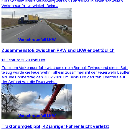
Kurz vor dem Kreuz Weins­berg waren 5 Fahr­zeuge in einen schweren
Ver­kehrs­un­fall ver­wi­ckelt. Beim…
Verkehrsunfall LKW
Zusammenstoß zwischen PKW und LKW endet tödlich
13. Februar 2020 8:45 Uhr
Zu einem Ver­kehrs­un­fall zwi­schen einem Renault Twingo und einem Sat­
telzug wurde die Feu­er­wehr Tal­heim zusammen mit der Feu­er­wehr Lauffen
a.N. am Don­nerstag den 13.02.2020 um 08:45 Uhr gerufen. Eben­falls auf
der Anfahrt war die Feu­er­wehr…
Verkehrsunfall LKW
Traktor umgekippt, 42 jähriger Fahrer leicht verletzt