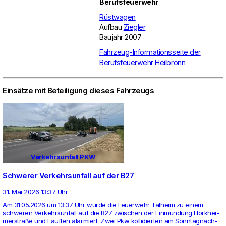
Berufsfeuerwehr
Rüstwagen
Aufbau
Ziegler
Baujahr 2007
Fahrzeug-Informationsseite der
Berufsfeuerwehr Heilbronn
Einsätze mit Beteiligung dieses Fahrzeugs
Verkehrsunfall PKW
Schwerer Verkehrsunfall auf der B27
31. Mai 2026 13:37 Uhr
Am 31.05.2026 um 13:37 Uhr wurde die Feu­er­wehr Tal­heim zu einem
schweren Ver­kehrs­un­fall auf die B27 zwi­schen der Einmündung Hork­hei­
mer­straße und Lauffen alar­miert. Zwei Pkw kol­li­dierten am Sonn­tag­nach­