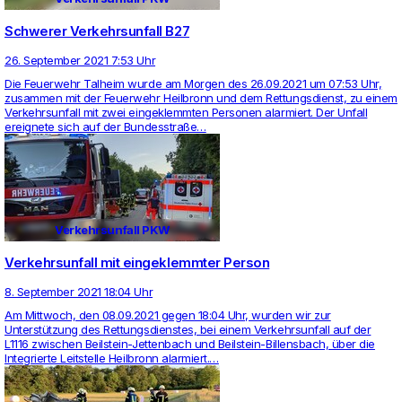
Schwerer Verkehrsunfall B27
26. September 2021 7:53 Uhr
Die Feu­er­wehr Tal­heim wurde am Morgen des 26.09.2021 um 07:53 Uhr,
zusammen mit der Feu­er­wehr Heil­bronn und dem Ret­tungs­dienst, zu einem
Ver­kehrs­un­fall mit zwei ein­ge­klemmten Per­sonen alar­miert. Der Unfall
ereig­nete sich auf der Bun­des­straße…
Verkehrsunfall PKW
Verkehrsunfall mit eingeklemmter Person
8. September 2021 18:04 Uhr
Am Mitt­woch, den 08.09.2021 gegen 18:04 Uhr, wurden wir zur
Unterstützung des Ret­tungs­dienstes, bei einem Ver­kehrs­un­fall auf der
L1116 zwi­schen Beil­stein-Jet­ten­bach und Beil­stein-Bil­lens­bach, über die
Inte­grierte Leit­stelle Heil­bronn alar­miert.…