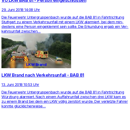
VU LKW BAB 81 - Person eingeschlossen
29. Juni 2018 14:08 Uhr
Die Feu­er­wehr Unter­grup­pen­bach wurde auf die BAB 81 in Fahrt­rich­tung
Stutt­gart zu einem Ver­kehrs­un­fall mit einem LKW alar­miert, bei dem min­
des­tens eine Person ein­ge­klemmt sein sollte. Die Erkun­dung ergab ein Ver­
kehrs­un­fall zwi­schen…
LKW Brand
videocam
LKW Brand nach Verkehrsunfall - BAB 81
13. Juni 2018 10:53 Uhr
Die Feu­er­wehr Unter­grup­pen­bach wurde auf die BAB 81 in Fahrt­rich­tung
Würzburg alar­miert. Nach einem Auf­fahr­un­fall zwi­schen drei LKW kam es
zu einem Brand bei dem ein LKW völlig zerstört wurde. Der ver­letzte Fahrer
konnte glückli­cher­weise…