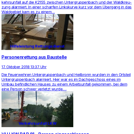
kehrs­un­fall auf die K2155 zwi­schen Unter­grup­pen­bach und der Wald­kreu­
zung alar­miert. In einer scharfen Links­kurve kurz vor dem Übergang in das
Wald­ge­biet kam es zu einem…
Hilfeleistung Rettungsdienst
Personenrettung aus Baustelle
17. Oktober 2018 13:37 Uhr
Die Feu­er­wehren Unter­grup­pen­bach und Heil­bronn wurden in den Orts­teil
Unter­grup­pen­bach alar­miert. Hier war es im Dach­ge­schoss eines im
Umbau befind­li­chen Hauses zu einem Arbeits­un­fall gekommen, bei dem
eine Person schwer ver­letzt wurde.…
Verkehrsunfall LKW