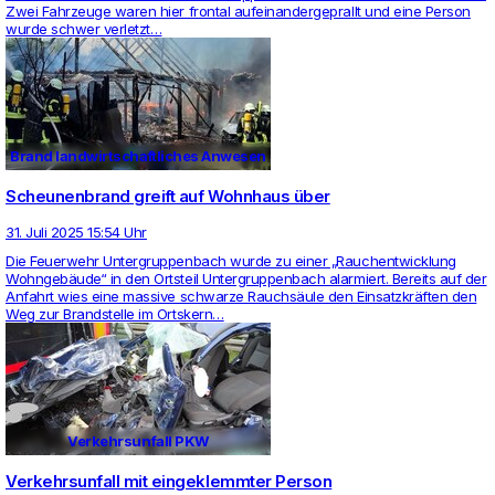
Zwei Fahr­zeuge waren hier frontal auf­ein­an­der­ge­prallt und eine Person
wurde schwer ver­letzt…
Brand landwirtschaftliches Anwesen
Scheunenbrand greift auf Wohnhaus über
31. Juli 2025 15:54 Uhr
Die Feu­er­wehr Unter­grup­pen­bach wurde zu einer „Rauch­ent­wick­lung
Wohngebäude“ in den Orts­teil Unter­grup­pen­bach alar­miert. Bereits auf der
Anfahrt wies eine mas­sive schwarze Rauchsäule den Ein­satzkräften den
Weg zur Brand­stelle im Orts­kern…
Verkehrsunfall PKW
Verkehrsunfall mit eingeklemmter Person