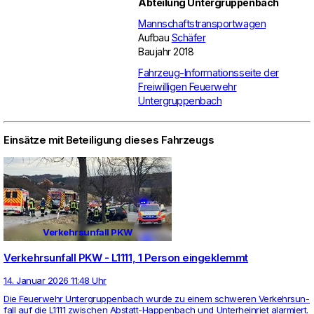
Abteilung Untergruppenbach
Mannschaftstransportwagen
Aufbau
Schäfer
Baujahr 2018
Fahrzeug-Informationsseite der
Freiwilligen Feuerwehr
Untergruppenbach
Einsätze mit Beteiligung dieses Fahrzeugs
Verkehrsunfall PKW
Verkehrsunfall PKW - L1111, 1 Person eingeklemmt
14. Januar 2026 11:48 Uhr
Die Feu­er­wehr Unter­grup­pen­bach wurde zu einem schweren Ver­kehrs­un­
fall auf die L1111 zwi­schen Abstatt-Hap­pen­bach und Unter­hein­riet alar­miert.