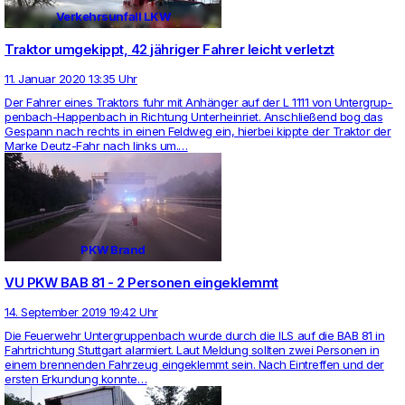
Verkehrsunfall LKW
Traktor umgekippt, 42 jähriger Fahrer leicht verletzt
11. Januar 2020 13:35 Uhr
Der Fahrer eines Trak­tors fuhr mit Anhänger auf der L 1111 von Unter­grup­
pen­bach-Hap­pen­bach in Rich­tung Unter­hein­riet. Anschließend bog das
Gespann nach rechts in einen Feldweg ein, hierbei kippte der Traktor der
Marke Deutz-Fahr nach links um.…
PKW Brand
VU PKW BAB 81 - 2 Personen eingeklemmt
14. September 2019 19:42 Uhr
Die Feu­er­wehr Unter­grup­pen­bach wurde durch die ILS auf die BAB 81 in
Fahrt­rich­tung Stutt­gart alar­miert. Laut Mel­dung sollten zwei Per­sonen in
einem bren­nenden Fahr­zeug ein­ge­klemmt sein. Nach Ein­treffen und der
ersten Erkun­dung konnte…