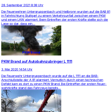
28. September 2021 8:38 Uhr
Die Feu­er­wehren Unter­grup­pen­bach und Heil­bronn wurden auf die BAB 81
in Fahrt­rich­tung Stutt­gart zu einem Ver­kehrs­un­fall zwi­schen einem PKW
und einem LKW alar­miert. Beim Ein­treffen der ersten Kräfte stellte sich die
Lage so dar, dass ein…
PKW Brand
PKW Brand auf Autobahnzubringer L 1111
3. Mai 2020 14:54 Uhr
Die Feu­er­wehr Unter­grup­pen­bach wurde auf die L 1111 an die BAB-
Anschlußstelle der A 81 alar­miert. Ver­mut­lich durch einen tech­ni­schen
Defekt kam es dort zu einen PKW Brand. Bei Ein­treffen der ersten Feu­er­
wehrkräfte stand das Fahr­zeug bereits…