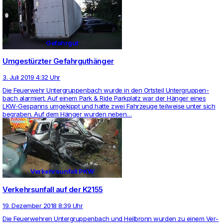
Gefahrgut
Umgestürzter Gefahrguthänger
3. Juli 2019 4:32 Uhr
Die Feu­er­wehr Unter­grup­pen­bach wurde in den Orts­teil Unter­grup­pen­
bach alar­miert. Auf einem Park & Ride Park­platz war der Hänger eines
LKW-Gespanns umge­kippt und hatte zwei Fahr­zeuge teil­weise unter sich
begraben. Auf dem Hänger wurden neben…
Verkehrsunfall PKW
Verkehrsunfall auf der K2155
19. Dezember 2018 8:39 Uhr
Die Feu­er­wehren Unter­grup­pen­bach und Heil­bronn wurden zu einem Ver­