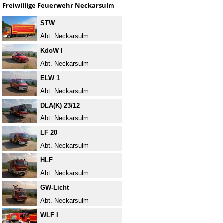
Freiwillige Feuerwehr Neckarsulm
STW
Abt. Neckarsulm
KdoW I
Abt. Neckarsulm
ELW 1
Abt. Neckarsulm
DLA(K) 23/12
Abt. Neckarsulm
LF 20
Abt. Neckarsulm
HLF
Abt. Neckarsulm
GW-Licht
Abt. Neckarsulm
WLF I