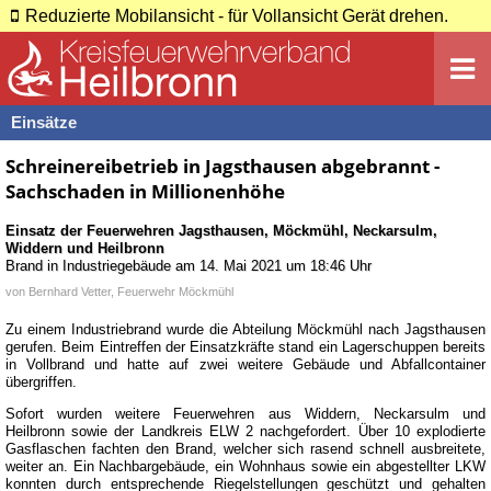
Reduzierte Mobilansicht - für Vollansicht Gerät drehen.
Einsätze
Schreinereibetrieb in Jagsthausen abgebrannt -
Sachschaden in Millionenhöhe
Einsatz der Feuerwehren
Jagsthausen
,
Möckmühl
,
Neckarsulm
,
Widdern
und
Heilbronn
Brand in Industriegebäude
am
14. Mai 2021 um 18:46 Uhr
von
Bernhard Vetter, Feuerwehr Möckmühl
Zu einem Industriebrand wurde die Abteilung Möckmühl nach Jagsthausen
gerufen. Beim Eintreffen der Einsatzkräfte stand ein Lagerschuppen bereits
in Vollbrand und hatte auf zwei weitere Gebäude und Abfallcontainer
übergriffen.
Sofort wurden weitere Feuerwehren aus Widdern, Neckarsulm und
Heilbronn sowie der Landkreis ELW 2 nachgefordert. Über 10 explodierte
Gasflaschen fachten den Brand, welcher sich rasend schnell ausbreitete,
weiter an. Ein Nachbargebäude, ein Wohnhaus sowie ein abgestellter LKW
konnten durch entsprechende Riegelstellungen geschützt und gehalten