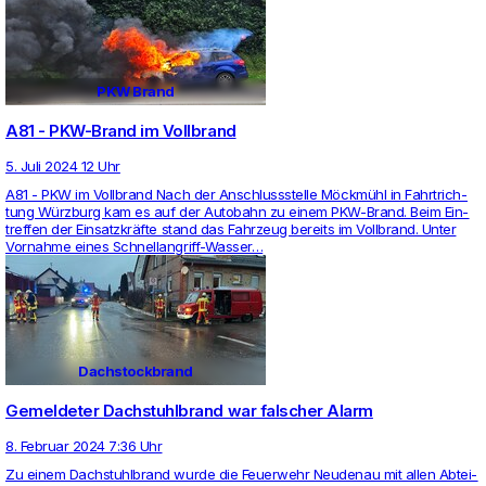
PKW Brand
A81 - PKW-Brand im Vollbrand
5. Juli 2024 12 Uhr
A81 - PKW im Voll­brand Nach der Anschluss­stelle Möckmühl in Fahrt­rich­
tung Würzburg kam es auf der Auto­bahn zu einem PKW-Brand. Beim Ein­
treffen der Ein­satzkräfte stand das Fahr­zeug bereits im Voll­brand. Unter
Vor­nahme eines Schnell­an­griff-Wasser…
Dachstockbrand
Gemeldeter Dachstuhlbrand war falscher Alarm
8. Februar 2024 7:36 Uhr
Zu einem Dach­stuhl­brand wurde die Feu­er­wehr Neu­denau mit allen Abtei­