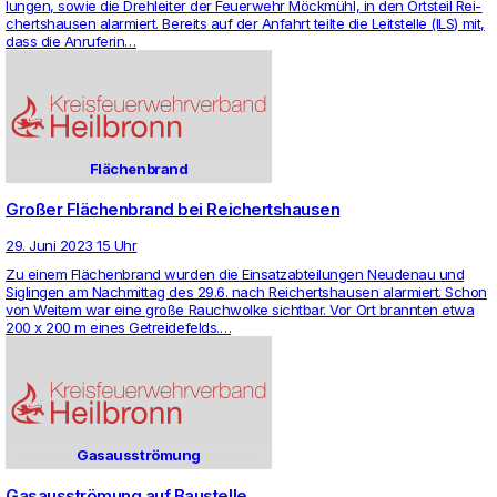
lungen, sowie die Dreh­leiter der Feu­er­wehr Möckmühl, in den Orts­teil Rei­
cherts­hausen alar­miert. Bereits auf der Anfahrt teilte die Leit­stelle (ILS) mit,
dass die Anru­ferin…
Flächenbrand
Großer Flächenbrand bei Reichertshausen
29. Juni 2023 15 Uhr
Zu einem Flächen­brand wurden die Ein­satz­ab­tei­lungen Neu­denau und
Sig­lingen am Nach­mittag des 29.6. nach Rei­cherts­hausen alar­miert. Schon
von Weitem war eine große Rauch­wolke sichtbar. Vor Ort brannten etwa
200 x 200 m eines Getrei­de­felds.…
Gasausströmung
Gasausströmung auf Baustelle