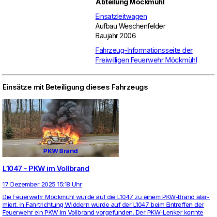
Abteilung Möckmühl
Einsatzleitwagen
Aufbau Weschenfelder
Baujahr 2006
Fahrzeug-Informationsseite der
Freiwilligen Feuerwehr Möckmühl
Einsätze mit Beteiligung dieses Fahrzeugs
PKW Brand
L1047 - PKW im Vollbrand
17. Dezember 2025 15:18 Uhr
Die Feu­er­wehr Möckmühl wurde auf die L1047 zu einem PKW-Brand alar­
miert. In Fahrt­rich­tung Wid­dern wurde auf der L1047 beim Ein­treffen der
Feu­er­wehr ein PKW im Voll­brand vor­ge­funden. Der PKW-Lenker konnte