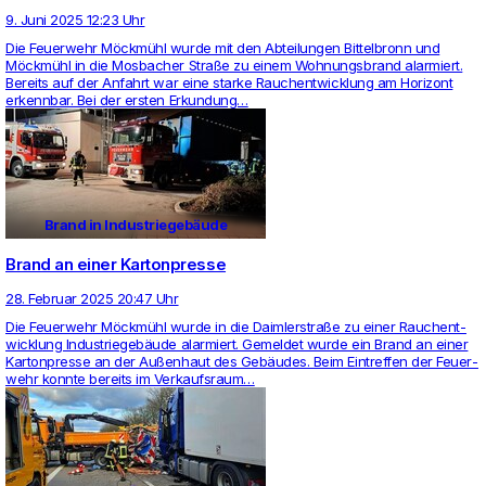
9. Juni 2025 12:23 Uhr
Die Feu­er­wehr Möckmühl wurde mit den Abtei­lungen Bit­tel­bronn und
Möckmühl in die Mos­ba­cher Straße zu einem Woh­nungs­brand alar­miert.
Bereits auf der Anfahrt war eine starke Rauch­ent­wick­lung am Hori­zont
erkennbar. Bei der ersten Erkun­dung…
Brand in Industriegebäude
Brand an einer Kartonpresse
28. Februar 2025 20:47 Uhr
Die Feu­er­wehr Möckmühl wurde in die Daim­ler­straße zu einer Rauch­ent­
wick­lung Indus­triegebäude alar­miert. Gemeldet wurde ein Brand an einer
Kar­ton­presse an der Außenhaut des Gebäudes. Beim Ein­treffen der Feu­er­
wehr konnte bereits im Ver­kaufs­raum…