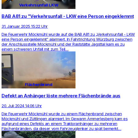
Verkehrsunfall LKW
BAB A81 zu "Verkehrsunfall - LKW eine Person eingeklemmt
31. Januar 2025 15:22 Uhr
Die Feu­er­wehr Möckmühl wurde auf die BAB A81 zu „Ver­kehrs­un­fall - LKW
eine Person ein­ge­klemmt“ alar­miert. In Fahrt­rich­tung Würzburg zwi­schen
der Anschluss­stelle Möckmühl und der Raststätte Jagsttal kam es zu
einem schweren Unfall mit zum Teil…
Flächenbrand
Defekt an Anhänger löste mehrere Flächenbrände aus
20. Juli 2024 14:06 Uhr
Die Feu­er­wehr Möckmühl wurde zu einem Flächen­brand zwi­schen
Möckmühl und Züttlingen alar­miert. Im Gewann Ämmer­les­berg kam es
auf­grund eines Defekts an einem Trak­toranhänger zu meh­reren
Flächenbränden, da dieser vom Fahr­zeug­lenker zu spät bemerkt…