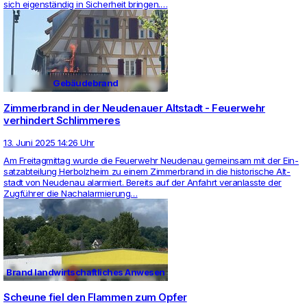
sich eigenständig in Sicher­heit bringen.…
Gebäudebrand
Zimmerbrand in der Neudenauer Altstadt - Feuerwehr
verhindert Schlimmeres
13. Juni 2025 14:26 Uhr
Am Frei­tag­mittag wurde die Feu­er­wehr Neu­denau gemeinsam mit der Ein­
satz­ab­tei­lung Her­bolz­heim zu einem Zim­mer­brand in die his­to­ri­sche Alt­
stadt von Neu­denau alar­miert. Bereits auf der Anfahrt ver­an­lasste der
Zugführer die Nach­alar­mie­rung…
Brand landwirtschaftliches Anwesen
Scheune fiel den Flammen zum Opfer