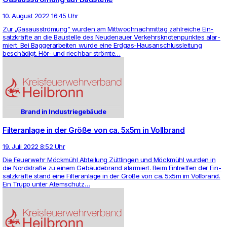
10. August 2022 16:45 Uhr
Zur „Gas­ausströmung“ wurden am Mitt­woch­nach­mittag zahl­reiche Ein­
satzkräfte an die Bau­stelle des Neu­de­nauer Ver­kehrs­kno­ten­punktes alar­
miert. Bei Bag­ger­ar­beiten wurde eine Erdgas-Haus­an­schluss­lei­tung
beschädigt. Hör- und riechbar strömte…
Brand in Industriegebäude
Filteranlage in der Größe von ca. 5x5m in Vollbrand
19. Juli 2022 8:52 Uhr
Die Feu­er­wehr Möckmühl Abtei­lung Züttlingen und Möckmühl wurden in
die Nord­straße zu einem Gebäude­brand alar­miert. Beim Ein­treffen der Ein­
satzkräfte stand eine Fil­ter­an­lage in der Größe von ca. 5x5m im Voll­brand.
Ein Trupp unter Atem­schutz…