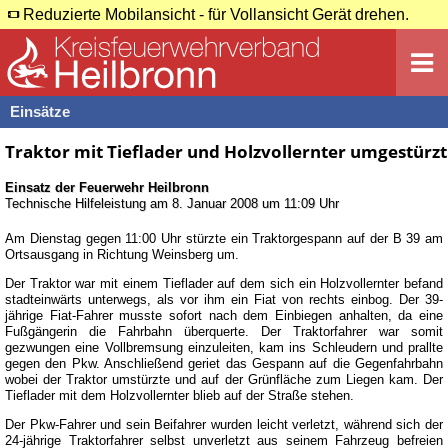
Reduzierte Mobilansicht - für Vollansicht Gerät drehen.
Einsätze
Traktor mit Tieflader und Holzvollernter umgestürzt
Einsatz der Feuerwehr
Heilbronn
Technische Hilfeleistung
am
8. Januar 2008 um 11:09 Uhr
Am Dienstag gegen 11:00 Uhr stürzte ein Traktorgespann auf der B 39 am
Ortsausgang in Richtung Weinsberg um.
Der Traktor war mit einem Tieflader auf dem sich ein Holzvollernter befand
stadteinwärts unterwegs, als vor ihm ein Fiat von rechts einbog. Der 39-
jährige Fiat-Fahrer musste sofort nach dem Einbiegen anhalten, da eine
Fußgängerin die Fahrbahn überquerte. Der Traktorfahrer war somit
gezwungen eine Vollbremsung einzuleiten, kam ins Schleudern und prallte
gegen den Pkw. Anschließend geriet das Gespann auf die Gegenfahrbahn
wobei der Traktor umstürzte und auf der Grünfläche zum Liegen kam. Der
Tieflader mit dem Holzvollernter blieb auf der Straße stehen.
Der Pkw-Fahrer und sein Beifahrer wurden leicht verletzt, während sich der
24-jährige Traktorfahrer selbst unverletzt aus seinem Fahrzeug befreien