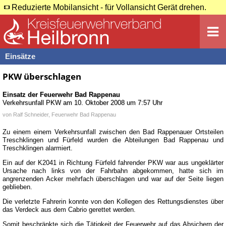
Reduzierte Mobilansicht - für Vollansicht Gerät drehen.
Einsätze
PKW überschlagen
Einsatz der Feuerwehr
Bad Rappenau
Verkehrsunfall PKW
am
10. Oktober 2008 um 7:57 Uhr
von
Ralf Schneider, Feuerwehr Bad Rappenau
Zu einem einem Verkehrsunfall zwischen den Bad Rappenauer Ortsteilen
Treschklingen und Fürfeld wurden die Abteilungen Bad Rappenau und
Treschklingen alarmiert.
Ein auf der K2041 in Richtung Fürfeld fahrender PKW war aus ungeklärter
Ursache nach links von der Fahrbahn abgekommen, hatte sich im
angrenzenden Acker mehrfach überschlagen und war auf der Seite liegen
geblieben.
Die verletzte Fahrerin konnte von den Kollegen des Rettungsdienstes über
das Verdeck aus dem Cabrio gerettet werden.
Somit beschränkte sich die Tätigkeit der Feuerwehr auf das Absichern der