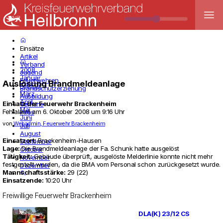
menu
home
Einsätze
Artikel
home
Verband
2008
Jugend
Januar
Feuerwehren
Auslösung Brandmeldeanlage
Februar
Brandschutzerziehung
März
Ausbildung
April
Einsatz der Feuerwehr
Brackenheim
Termine
Mai
Fehlalarm
am
6. Oktober 2008 um 9:16 Uhr
Infos
Juni
von
Webadmin, Feuerwehr Brackenheim
Juli
August
Ein­satzort:
Bra­cken­heim-Hausen
September
Lage:
Die Brand­mel­de­an­lage der Fa. Schunk hatte ausgelöst
Oktober
Tätig­keit:
Gebäude überprüft, ausgelöste Mel­der­linie konnte nicht mehr
November
fest­ge­stellt werden, da die BMA vom Per­sonal schon zurückge­setzt wurde.
Dezember
Mann­schaftsstärke:
29 (22)
search
Ein­satz­ende:
10:20 Uhr
Freiwillige Feuerwehr Brackenheim
DLA(K) 23/12 CS