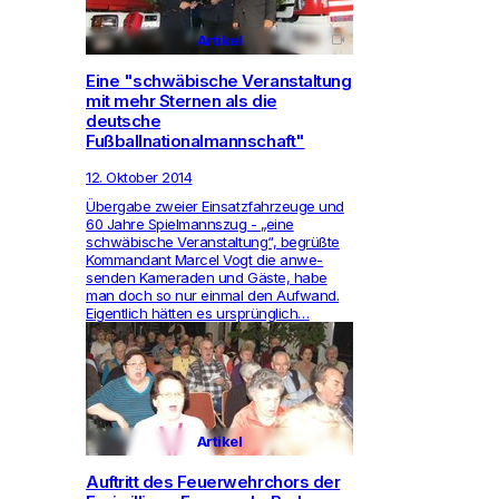
Artikel
videocam
Eine "schwäbische Veranstaltung
mit mehr Sternen als die
deutsche
Fußballnationalmannschaft"
12. Oktober 2014
Übergabe zweier Ein­satz­fahr­zeuge und
60 Jahre Spiel­mannszug - „eine
schwäbische Ver­an­stal­tung“, begrüßte
Kom­man­dant Marcel Vogt die anwe­
senden Kame­raden und Gäste, habe
man doch so nur einmal den Auf­wand.
Eigent­lich hätten es ursprünglich…
Artikel
Auftritt des Feuerwehrchors der