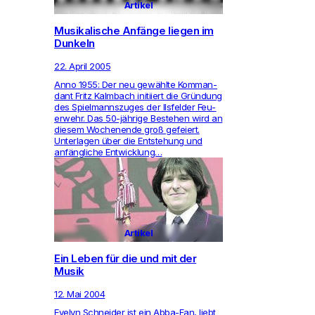
Artikel
Musikalische Anfänge liegen im
Dunkeln
22. April 2005
Anno 1955: Der neu gewählte Kom­man­
dant Fritz Kalm­bach initi­iert die Gründung
des Spiel­manns­zuges der Ils­felder Feu­
er­wehr. Das 50-jährige Bestehen wird an
diesem Wochen­ende groß gefeiert.
Unter­lagen über die Ent­ste­hung und
anfängliche Ent­wick­lung…
Artikel
Ein Leben für die und mit der
Musik
12. Mai 2004
Evelyn Schneider ist ein Abba-Fan, liebt