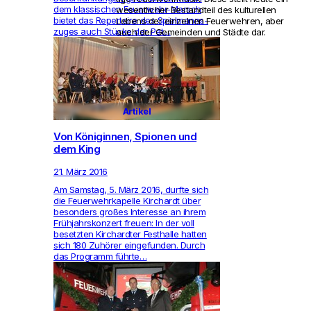
dem klas­si­schen Feu­er­wehr-Marsch
wesent­li­cher Bestand­teil des kul­tu­rellen
bietet das Reper­toire des Spiel­manns­
Lebens der ein­zelnen Feu­er­wehren, aber
zuges auch Stücke der Pet…
auch der Gemeinden und Städte dar.
Artikel
Von Königinnen, Spionen und
dem King
21. März 2016
Am Samstag, 5. März 2016, durfte sich
die Feu­er­wehr­ka­pelle Kirchardt über
beson­ders großes Inter­esse an ihrem
Frühjahrs­kon­zert freuen: In der voll
besetzten Kirchardter Fest­halle hatten
sich 180 Zuhörer ein­ge­funden. Durch
das Pro­gramm führte…