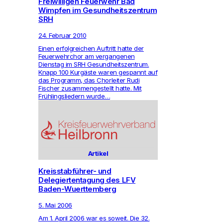
Freiwilligen Feuerwehr Bad
Wimpfen im Gesundheitszentrum
SRH
24. Februar 2010
Einen erfolg­rei­chen Auf­tritt hatte der
Feu­er­wehr­chor am ver­gan­genen
Dienstag im SRH Gesund­heits­zen­trum.
Knapp 100 Kurgäste waren gespannt auf
das Pro­gramm, das Chor­leiter Rudi
Fischer zusam­men­ge­stellt hatte. Mit
Frühlings­lie­dern wurde…
Artikel
Kreisstabführer- und
Delegiertentagung des LFV
Baden-Wuerttemberg
5. Mai 2006
Am 1. April 2006 war es soweit. Die 32.