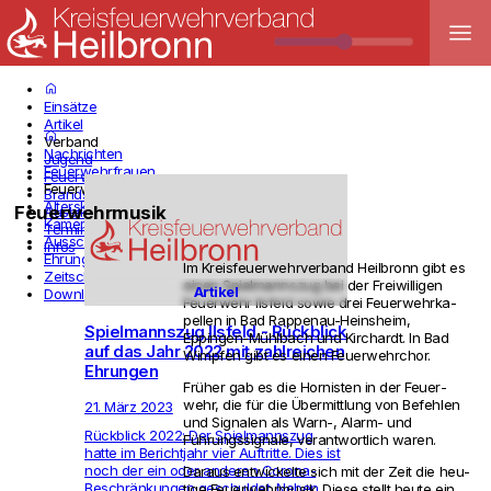
menu
home
Einsätze
Artikel
home
Verband
Nachrichten
Jugend
Feuerwehrfrauen
Feuerwehren
Feuerwehrmusik
Brandschutzerziehung
Alterskameraden
Feuerwehrmusik
Ausbildung
Kameradschaftshilfe
Termine
Ausschuss
Infos
Ehrungen
Im Kreis­feu­er­wehr­ver­band Heil­bronn gibt es
Zeitschrift
einen Spiel­mannszug bei der Frei­wil­ligen
Artikel
Downloads
Feu­er­wehr Ils­feld sowie drei Feu­er­wehr­ka­
pellen in Bad Rap­penau-Heins­heim,
Spielmannszug Ilsfeld - Rückblick
Eppingen-Mühlbach und Kirchardt. In Bad
auf das Jahr 2022 mit zahlreichen
Wimpfen gibt es einen Feu­er­wehr­chor.
Ehrungen
Früher gab es die Hor­nisten in der Feu­er­
wehr, die für die Über­mitt­lung von Befehlen
21. März 2023
und Signalen als Warn-, Alarm- und
Rückblick 2022: Der Spiel­mannszug
Führungs­si­gnale, ver­ant­wort­lich waren.
hatte im Bericht­jahr vier Auf­tritte. Dies ist
noch der ein oder anderen Corona-
Daraus ent­wi­ckelte sich mit der Zeit die heu­
Beschränkungen geschuldet. Neben
tige Feu­er­wehr­musik. Diese stellt heute ein