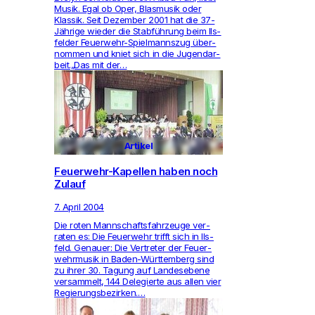
Musik. Egal ob Oper, Blas­musik oder
Klassik. Seit Dezember 2001 hat die 37-
Jährige wieder die Stabführung beim Ils­
felder Feu­er­wehr-Spiel­mannszug über­
nommen und kniet sich in die Jugend­ar­
beit.„Das mit der…
Artikel
Feuerwehr-Kapellen haben noch
Zulauf
7. April 2004
Die roten Mann­schafts­fahr­zeuge ver­
raten es: Die Feu­er­wehr trifft sich in Ils­
feld. Genauer: Die Ver­treter der Feu­er­
wehr­musik in Baden-Württem­berg sind
zu ihrer 30. Tagung auf Lan­des­ebene
ver­sam­melt, 144 Dele­gierte aus allen vier
Regie­rungs­be­zirken.…