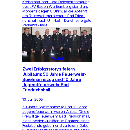
Kreis­stabführer- und Dele­gier­ten­ta­gung
des LFV Baden Württem­berg stand an.
Mor­gens gegen 8 Uhr war die Abfahrt
am Feu­er­wehrgerätehaus Bad Fried­
richs­hall nach Ulm-Lehr. Durch eine gute
Ver­kehrs- lage…
Artikel
Zwei Erfolgsstorys feiern
Jubiläum: 50 Jahre Feuerwehr-
Spielmannszug und 10 Jahre
Jugendfeuerwehr Bad
Friedrichshall
10. Juli 2005
50 Jahre Spiel­mannszug und 10 Jahre
Jugend­feu­er­wehr waren Anlass für die
Frei­wil­lige Feu­er­wehr Bad Fried­richs­hall,
diese beiden Jubiläen im Rahmen eines
Fest­abends gebührend zu feiern. Dabei