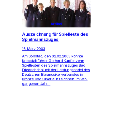
Artikel
Auszeichnung für Spielleute des
Spielmannszuges
16. März 2003
Am Sonntag, den 02.02.2003 konnte
Kreis­stabführer Ger­hard Kupfer zehn
Spiel­leuten des Spiel­manns­zuges Bad
Fried­richs­hall mit der Leis­tungs­nadel des
Deut­schen Blas­mu­si­ker­ver­bandes in
Bronze und Silber aus­zeichnen. Im ver­
gan­genen Jahr…
©2002-26 Kreisfeuerwehrverband Heilbronn a.N. e.V.
Seitenverwaltung
Mitteilungen aktivieren
Kontakt
Impressum
key
notifications_active
groups
info
Datenschutzerklärung
lock