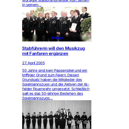
würdigte Stadt­brand­meister Kurt Semen
in seinem…
Artikel
Stabführerin will den Musikzug
mit Fanfaren ergänzen
27. April 2005
50 Jahre sind kein Pap­pen­stiel und ein
triff­tiger Grund zum Feiern. Diesen
Grund­satz haben die Mit­glieder des
Spiel­manns­zugs und die Aktiven der Ils­
felder Feu­er­wehr umge­setzt. Schließlich
galt es das 50-jährige Bestehen des
Spiel­manns­zugs…