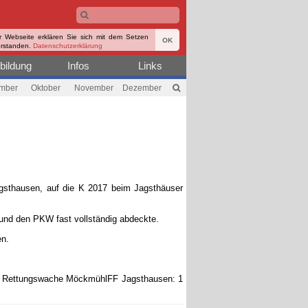
r Webseite erklären Sie sich mit dem Setzen
OK
erstanden.
Datenschutzerklärung
bildung
Infos
Links
mber
Oktober
November
Dezember
agsthausen, auf die K 2017 beim Jagsthäuser
und den PKW fast vollständig abdeckte.
en.
der Rettungswache MöckmühlFF Jagsthausen: 1