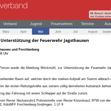
Mit Besuch diese
von Cookies einv
Verband
Jugend
Feuerwehren
Termine
Aus
März
April
Mai
Juni
Juli
August
Septe
 Unterstützung der Feuerwehr Jagsthausen
thausen
und
Forchtenberg
48 Uhr
Person wurde die Abteilung Möckmühl, zur Unterstützung der Feuerwehr J
stehenden Baum auf, welcher durch den starken Aufprall am Stamm abbrach 
fen der ersten Rettungskräfte aus seinem völlig demolierten Autowrack befrei
og das Fahrzeug mit einem Schlepper auf die Straße zurück.
e vom Revier Neckarsulm1 Polizeistreife vom Revier Künzelsau1 RTW von 
, KdoWFF Forchtenberg-Sindringen: 1 LF 8