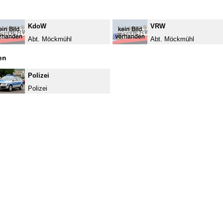
KdoW
VRW
Abt. Möckmühl
Abt. Möckmühl
en
Polizei
Polizei