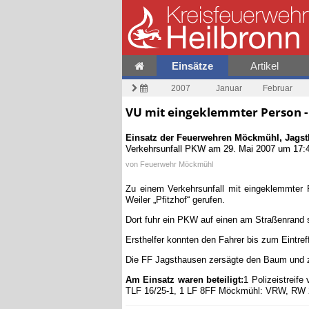
Einsätze
Artikel
2007
Januar
Februar
VU mit eingeklemmter Person -
Einsatz der Feuerwehren
Möckmühl
,
Jags
Verkehrsunfall PKW
am
29. Mai 2007 um 17:
von
Feuerwehr Möckmühl
Zu einem Verkehrsunfall mit eingeklemmter 
Weiler „Pfitzhof“ gerufen.
Dort fuhr ein PKW auf einen am Straßenrand 
Ersthelfer konnten den Fahrer bis zum Eintref
Die FF Jagsthausen zersägte den Baum und z
Am Einsatz waren beteiligt:
1 Polizeistreif
TLF 16/25-1, 1 LF 8FF Möckmühl: VRW, RW 2