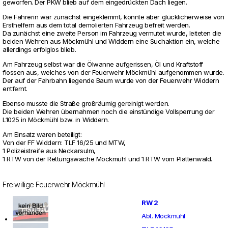
geworfen. Der PKW blieb auf dem ein­gedrückten Dach liegen.
Die Fah­rerin war zunächst ein­ge­klemmt, konnte aber glückli­cher­weise von
Erst­hel­fern aus dem total demo­lierten Fahr­zeug befreit werden.
Da zunächst eine zweite Person im Fahr­zeug ver­mutet wurde, lei­teten die
beiden Wehren aus Möckmühl und Wid­dern eine Such­ak­tion ein, welche
aller­dings erfolglos blieb.
Am Fahr­zeug selbst war die Ölwanne auf­ge­rissen, Öl und Kraft­stoff
flossen aus, wel­ches von der Feu­er­wehr Möckmühl auf­ge­nommen wurde.
Der auf der Fahr­bahn lie­gende Baum wurde von der Feu­er­wehr Wid­dern
ent­fernt.
Ebenso musste die Straße großräumig gerei­nigt werden.
Die beiden Wehren über­nahmen noch die einstündige Voll­sper­rung der
L1025 in Möckmühl bzw. in Wid­dern.
Am Ein­satz waren betei­ligt:
Von der FF Wid­dern: TLF 16/25 und MTW,
1 Poli­zei­streife aus Neckar­sulm,
1 RTW von der Ret­tungs­wache Möckmühl und 1 RTW vom Plat­ten­wald.
Freiwillige Feuerwehr Möckmühl
RW 2
Abt. Möckmühl