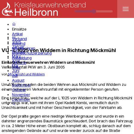
menu
home
Einsätze
Artikel
home
Verband
2005
Jugend
Januar
Feuerwehren
VU - L 1025 von Widdern in Richtung Möckmühl
Februar
Brandschutzerziehung
März
Ausbildung
April
Einsatz der Feuerwehren
Widdern
und
Möckmühl
Termine
Mai
Verkehrsunfall PKW
am
3. Juni 2005
Infos
Juni
von
Möckmühl und Widdern
Juli
August
Um 6.19 Uhr wurden die beiden Wehren aus Möckmühl und Wid­dern zu
September
einem schweren Ver­kehrs­un­fall mit ein­ge­klemmter Person gerufen.
Oktober
November
Eine junge Frau, welche auf der L 1025 von Wid­dern in Rich­tung Möckmühl
Dezember
unter­wegs war, kam mit ihrem Opel Kadett Kombi, ver­mut­lich durch
search
Unacht­sam­keit und mit hoher Geschwin­dig­keit, von der Fahr­bahn ab.
Der Opel prallte gegen eine nied­rige Wein­berg­mauer und wurde in ein
dahinter angren­zendes Baumstück geschleu­dert. Dort brach das Fahr­zeug
in ca. 2 Meter Höhe einen Obst­baum kom­plett ab, schlug danach auf dem
anstei­genden Gelände auf und wurde wieder zurück auf die Straße