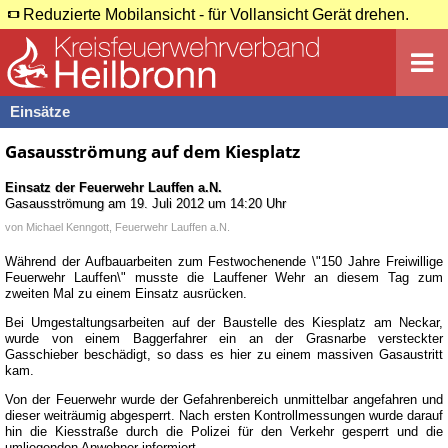
Reduzierte Mobilansicht - für Vollansicht Gerät drehen.
Einsätze
Gasausströmung auf dem Kiesplatz
Einsatz der Feuerwehr
Lauffen a.N.
Gasausströmung
am
19. Juli 2012 um 14:20 Uhr
von
Michael Kenngott, Feuerwehr Lauffen a.N.
Während der Aufbauarbeiten zum Festwochenende \"150 Jahre Freiwillige
Feuerwehr Lauffen\" musste die Lauffener Wehr an diesem Tag zum
zweiten Mal zu einem Einsatz ausrücken.
Bei Umgestaltungsarbeiten auf der Baustelle des Kiesplatz am Neckar,
wurde von einem Baggerfahrer ein an der Grasnarbe versteckter
Gasschieber beschädigt, so dass es hier zu einem massiven Gasaustritt
kam.
Von der Feuerwehr wurde der Gefahrenbereich unmittelbar angefahren und
dieser weiträumig abgesperrt. Nach ersten Kontrollmessungen wurde darauf
hin die Kiesstraße durch die Polizei für den Verkehr gesperrt und die
umliegenden Anwohner informiert.