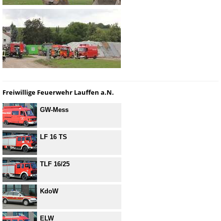
Freiwillige Feuerwehr Lauffen a.N.
GW-Mess
LF 16 TS
TLF 16/25
KdoW
ELW