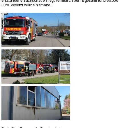
ent­stan­dene Sach­schaden liegt ver­mut­lich bei ins­ge­samt rund 60.000
Euro. Ver­letzt wurde nie­mand.