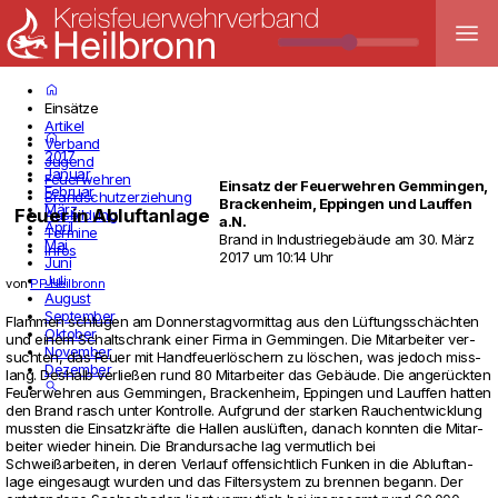
menu
home
Einsätze
Artikel
home
Verband
2017
Jugend
Januar
Feuerwehren
Einsatz der Feuerwehren
Gemmingen
,
Februar
Brandschutzerziehung
Brackenheim
,
Eppingen
und
Lauffen
März
Feuer in Abluftanlage
Ausbildung
a.N.
April
Termine
Brand in Industriegebäude
am
30. März
Mai
Infos
2017 um 10:14 Uhr
Juni
Juli
von
PP Heilbronn
August
September
Flammen schlugen am Don­ners­tag­vor­mittag aus den Lüftungsschächten
Oktober
und einem Schalt­schrank einer Firma in Gem­mingen. Die Mit­ar­beiter ver­
November
suchten, das Feuer mit Hand­feuerlöschern zu löschen, was jedoch miss­
Dezember
lang. Des­halb verließen rund 80 Mit­ar­beiter das Gebäude. Die angerückten
search
Feu­er­wehren aus Gem­mingen, Bra­cken­heim, Eppingen und Lauffen hatten
den Brand rasch unter Kon­trolle. Auf­grund der starken Rauch­ent­wick­lung
mussten die Ein­satzkräfte die Hallen auslüften, danach konnten die Mit­ar­
beiter wieder hinein. Die Brand­ur­sache lag ver­mut­lich bei
Schweißarbeiten, in deren Ver­lauf offen­sicht­lich Funken in die Abluft­an­
lage ein­ge­saugt wurden und das Fil­ter­system zu brennen begann. Der