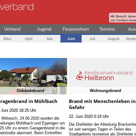
Mit Besuch diese
von Cookies einv
Verband
Jugend
Feuerwehren
Termine
Aus
März
April
Mai
Juni
Juli
August
Septe
Gebäudebrand
Wohnungsbrand
ragenbrand in Mühlbach
Brand mit Menschenleben in
Gefahr
 Juni 2020 18:25 Uhr
22. Juni 2020 0:19 Uhr
Mittwoch, 24.06.2020 wurden die
teilungen Mühlbach und Eppingen um
Die Drehleiter der Abteilung Brackenh
25 Uhr zu einem Garagenbrand in die
ist seit wenigen Tagen in Teilen des
elstraße alarmiert. Beim Eintreffen
Stadtgebiets testweise als Drehleiter i