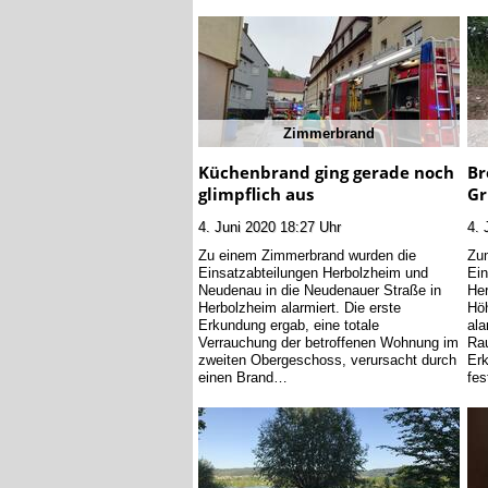
Zimmerbrand
Küchenbrand ging gerade noch
Br
glimpflich aus
Gr
4. Juni 2020 18:27 Uhr
4. 
Zu einem Zimmerbrand wurden die
Zum
Einsatzabteilungen Herbolzheim und
Ein
Neudenau in die Neudenauer Straße in
Her
Herbolzheim alarmiert. Die erste
Höh
Erkundung ergab, eine totale
ala
Verrauchung der betroffenen Wohnung im
Rau
zweiten Obergeschoss, verursacht durch
Erk
einen Brand…
fes