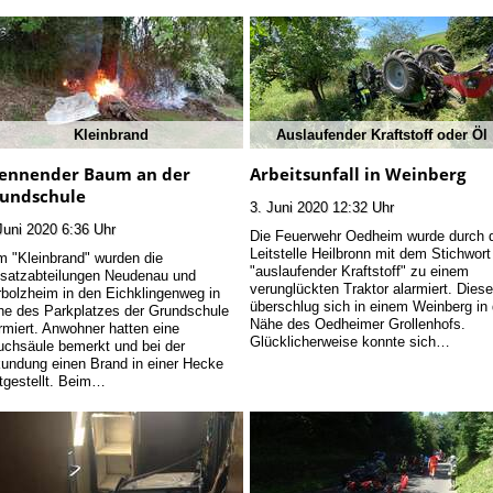
Kleinbrand
Auslaufender Kraftstoff oder Öl
ennender Baum an der
Arbeitsunfall in Weinberg
undschule
3. Juni 2020 12:32 Uhr
Juni 2020 6:36 Uhr
Die Feuerwehr Oedheim wurde durch 
Leitstelle Heilbronn mit dem Stichwort
 "Kleinbrand" wurden die
"auslaufender Kraftstoff" zu einem
satzabteilungen Neudenau und
verunglückten Traktor alarmiert. Diese
bolzheim in den Eichklingenweg in
überschlug sich in einem Weinberg in 
e des Parkplatzes der Grundschule
Nähe des Oedheimer Grollenhofs.
rmiert. Anwohner hatten eine
Glücklicherweise konnte sich…
chsäule bemerkt und bei der
undung einen Brand in einer Hecke
tgestellt. Beim…