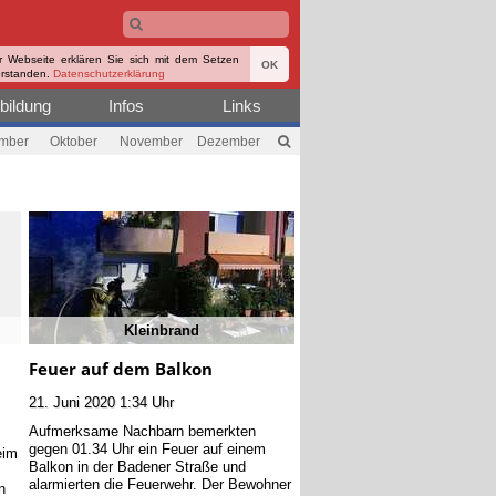
r Webseite erklären Sie sich mit dem Setzen
OK
erstanden.
Datenschutzerklärung
bildung
Infos
Links
mber
Oktober
November
Dezember
Kleinbrand
Feuer auf dem Balkon
21. Juni 2020 1:34 Uhr
Aufmerksame Nachbarn bemerkten
gegen 01.34 Uhr ein Feuer auf einem
eim
Balkon in der Badener Straße und
alarmierten die Feuerwehr. Der Bewohner
n