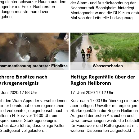
ng dichter schwarzer Rauch aus dem
der Alarm- und Ausrückeordnung der
agentor ins Freie. Nach ersten
Nachbarstadt Bönnigheim hinterlegt.
ldungen musste man davon
Montagnacht wurde die DLK zum erst
sgehen,…
Mal von der Leitstelle Ludwigsburg…
sammenfassung mehrerer Einsätze
Wasserschaden
hrere Einsätze nach
Heftige Regenfälle über der
arkregenereignis
Region Heilbronn
 Juni 2020 17:58 Uhr
17. Juni 2020 17:12 Uhr
ch den Warn-Apps der verschiedenen
Kurz nach 17.00 Uhr überzog ein kurz
ieter bereits auf einen regenreichen
aber heftiges Unwetter mit ergiebigen
nd vorbereitet, ereignete isch auch in
Starkregenfällen die Region Heilbronn
ffen a.N. kurz vor 18:00 Uhr ein
Aufgrund der ersten Anzeichen und
sprechendes Starkregenereignis,
Unwetterwarnungen wurde die Leitstel
ches dazu führte, dass einige Keller
für Feuerwehr und Rettungsdienst mit
Stadtgebiet vollgelaufen…
weiteren Disponenten aufgestockt…