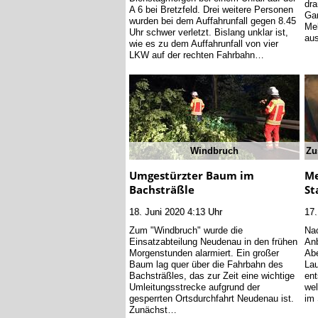
dra
A 6 bei Bretzfeld. Drei weitere Personen
Gar
wurden bei dem Auffahrunfall gegen 8.45
Me
Uhr schwer verletzt. Bislang unklar ist,
au
wie es zu dem Auffahrunfall von vier
LKW auf der rechten Fahrbahn…
Windbruch
Zu
Umgestürzter Baum im
Me
Bachsträßle
St
18. Juni 2020 4:13 Uhr
17.
Zum "Windbruch" wurde die
Na
Einsatzabteilung Neudenau in den frühen
Anb
Morgenstunden alarmiert. Ein großer
Abe
Baum lag quer über die Fahrbahn des
Lau
Bachsträßles, das zur Zeit eine wichtige
ent
Umleitungsstrecke aufgrund der
wel
gesperrten Ortsdurchfahrt Neudenau ist.
im 
Zunächst…