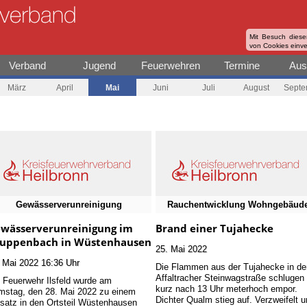
Mit Besuch diese
von Cookies einv
Verband
Jugend
Feuerwehren
Termine
Aus
März
April
Mai
Juni
Juli
August
Septe
Gewässerverunreinigung
Rauchentwicklung Wohngebäud
wässerverunreinigung im
Brand einer Tujahecke
uppenbach in Wüstenhausen
25. Mai 2022
 Mai 2022 16:36 Uhr
Die Flammen aus der Tujahecke in de
Affaltracher Steinwagstraße schlugen
 Feuerwehr Ilsfeld wurde am
kurz nach 13 Uhr meterhoch empor.
stag, den 28. Mai 2022 zu einem
Dichter Qualm stieg auf. Verzweifelt 
satz in den Ortsteil Wüstenhausen