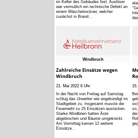
im Keller des Gebäudes fest. Auslöser
ala
war vermutlich ein technische Defekt an
"Ge
einem Wäschetrockner, welcher
Int
zunächst in Brand…
das
Windbruch
Zahlreiche Einsätze wegen
Me
Windbruch
Ro
21. Mai 2022 6 Uhr
15.
In der Nacht von Freitag auf Samstag
Bei
schlug das Unwetter wie angekündigt im
gel
Stadtgebiet zu. Insgesamt musste die
sic
Feuerwehr zu 25 Einsätzen ausrücken.
so,
Starke Windböen hatten Äste
der
abgebrochen und Bäume umgeknickt.
Ro
Am Vormittag kamen 12 weitere
ge
Einsätze…