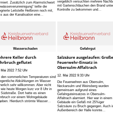
vergeblich versuchten mehrere Nachb
rmiert. Zusätzlich zum Alarmstichwort
mit Gartenschläuchen den Brand unte
wässerverunreinigung" teilte die
Kontrolle zu bekommen und…
egrierte Leitstelle Heilbronn noch mit,
s aus der Kanalisation eine…
Wasserschaden
Gefahrgut
hrere Keller durch
Salzsäure ausgelaufen: Groß
hrbruch geflutet
Feuerwehr-Einsatz in
Obersulm-Affaltrach
 Mai 2022 7:52 Uhr
12. Mai 2022 9:33 Uhr
 den sommerlichen Temperaturen sind
egentliche Abkühlungen im Wasser
Die Feuerwehren aus Obersulm,
herlich sehr willkommen. Aber nicht
Neckarsulm und Weinsberg wurden
 wie heute Morgen kurz vor 8 Uhr in
gemeinsam aufgrund eines
 Südstraße. Dort hatte es einen
Gefahrguteinsatzes in Obersulm-
hrbruch vor einem Wohngebäude
Affaltrach alarmiert. Hier war in einem
geben. Hierdurch strömte Wasser…
Gebäude ein Gefäß mit 25%iger
Salzsäure zu Bruch gegangen. Auch 
Außenbereich der Halle konnte…