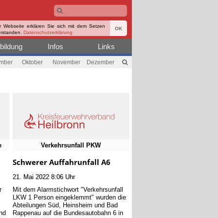
r Webseite erklären Sie sich mit dem Setzen
OK
erstanden.
Datenschutzerklärung
bildung
Infos
Links
mber
Oktober
November
Dezember
e
Verkehrsunfall PKW
Schwerer Auffahrunfall A6
21. Mai 2022 8:06 Uhr
r
Mit dem Alarmstichwort "Verkehrsunfall
LKW 1 Person eingeklemmt" wurden die
Abteilungen Süd, Heinsheim und Bad
und
Rappenau auf die Bundesautobahn 6 in