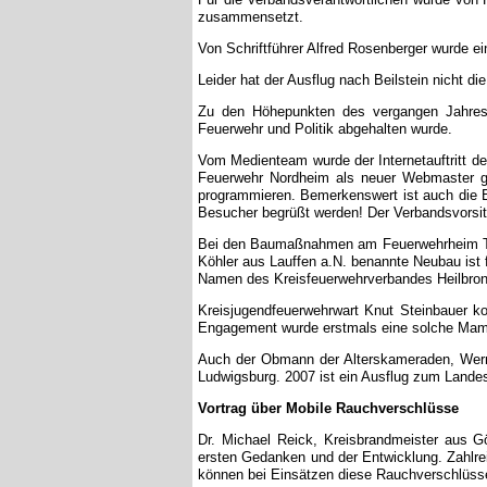
zusammensetzt.
Von Schriftführer Alfred Rosenberger wurde ein
Leider hat der Ausflug nach Beilstein nicht 
Zu den Höhepunkten des vergangen Jahres g
Feuerwehr und Politik abgehalten wurde.
Vom Medienteam wurde der Internetauftritt 
Feuerwehr Nordheim als neuer Webmaster ge
programmieren. Bemerkenswert ist auch die E
Besucher begrüßt werden! Der Verbandsvorsit
Bei den Baumaßnahmen am Feuerwehrheim Titi
Köhler aus Lauffen a.N. benannte Neubau ist 
Namen des Kreisfeuerwehrverbandes Heilbron
Kreisjugendfeuerwehrwart Knut Steinbauer k
Engagement wurde erstmals eine solche Mam
Auch der Obmann der Alterskameraden, Wern
Ludwigsburg. 2007 ist ein Ausflug zum Landes
Vortrag über Mobile Rauchverschlüsse
Dr. Michael Reick, Kreisbrandmeister aus G
ersten Gedanken und der Entwicklung. Zahlre
können bei Einsätzen diese Rauchverschlüsse