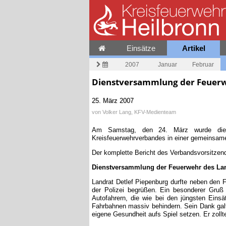
Einsätze
Artikel
2007
Januar
Februar
Dienstversammlung der Feuer
25. März 2007
von
Volker Lang, KFV-Medienteam
Am Samstag, den 24. März wurde die d
Kreisfeuerwehrverbandes in einer gemeinsame
Der komplette Bericht des Verbandsvorsitze
Dienstversammlung der Feuerwehr des La
Landrat Detlef Piepenburg durfte neben den 
der Polizei begrüßen. Ein besonderer Gruß 
Autofahrern, die wie bei den jüngsten Einsä
Fahrbahnen massiv behindern. Sein Dank galt 
eigene Gesundheit aufs Spiel setzen. Er zollt