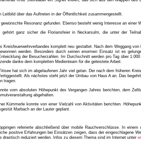
 Leitbild über das Auftreten in der Öffentlichkeit zusammengestellt.
die gewünschte Resonanz gefunden. Ebenso besteht wenig Interesse an einer W
ehört ganz sicher die Floriansfeier in Neckarsulm, die unter der Teil
des Kreisfeuerwehrverbandes komplett neu gestaltet. Nach dem Weggang von 
wonnen werden. Besonders durch seinen enormen Einsatz ist es gelungen,
ntwicklung der Besucherzahlen. Im Durchschnitt werden pro Tag über 1.000
zende danke dem kompletten Medienteam für die geleistete Arbeit.
see hat sich im abgelaufenen Jahr viel getan. Der nach dem früheren Kreis
fertiggestellt. Als nächstes steht jetzt der Umbau von Haus A an. Das bege
n tragen.
onnte vom absoluten Höhepunkt des Vergangen Jahres berichten, dem Zelt
mutveranstaltung abgehalten.
er Kümmerle konnte von einer Vielzahl von Aktivitäten berichten. Höhepu
gestüt Marbach an der Lauter geplant.
öppingen referierte abschließend über mobile Rauchverschlüsse. In einem u
iche positive Erfahrungen bei Einsätzen zeigen, dass der eingeschlagene We
 drastisch reduziert werden. Infos zu diesem Thema sind im Internet unter
w