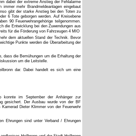
ihm dabei der extreme Anstieg der Fehlalarme
gen immer mehr Brandmeldeanlagen eingebaut
nso gibt der starke Anstieg bei den Toten zu
eder 6 Tote geborgen werden. Auf Kreisebene
aben 90 Feuerwehrangehörige teilgenommen.
 auch die Entwicklung bei den Zuwendungen aus
reits für die Förderung von Fahrzeugen 4 MIO 
t mehr dem aktuellen Stand der Technik. Bevor
er wichtige Punkte werden die Überarbeitung der
re, dass die Bemühungen um die Erhaltung der
kussion um die Leitstelle.
eilbronn dar. Dabei handelt es sich um eine
 So konnte im September der Anhänger zur
ng gesichert. Der Ausbau wurde von der BF
on Kamerad Dieter Klimmer von der Feuerwehr
n Ehrungen sind unter Verband / Ehrungen
andkreises Heilbronn und der Stadt Heilbronn