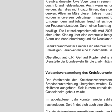
Kreisbrandmeister Uwe Vogel ging in seinem 
durch Brandmeldeanlagen. Auch wenn es gru
werden, darf dies nicht dazu führen, dass d
denken. Allein im März diesen Jahres musst
wurden in diversen Lehrgängen insgesamt 
Entgegen dem landläufigen Trend hat sich der
der Feuerschutzsteuer. Durch einen Nachtrag k
bewilligt. Die Leitstellenproblematik wird 2
aber keine Klärung über eine eventuelle integr
Alarm und Ausrückordnung und die Neuplatzi
Bezirksbrandmeister Frieder Lieb überbracht
Freiwilligen Feuerwehren eine zunehmende Be
Oberstleutnant d.R. Gerhard Kupfer stellte
Dienstelle der Bundeswehr für die zivil-milit
Verbandsversammlung des Kreisfeuerweh
Der Vorsitzende des Kreisfeuerwehrverba
Brandschutzerziehung übergeben werden. D
Heilbronn ausgeführt. Seit kurzem enthält 
Gundelsheim gebaut wurde.
Im abgelaufenen Jahr konnten wieder zahlr
nachzulesen. Dort findet sich auch eine Übers
Für die Verbandsverantwortlichen wurde von 