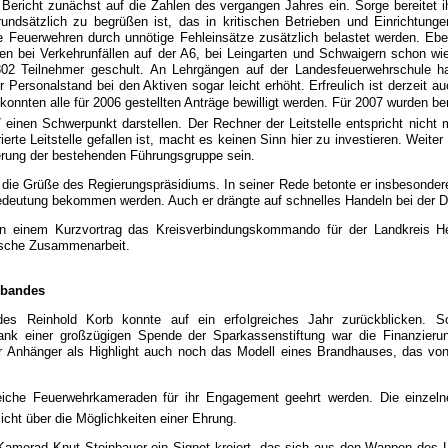
Bericht zunächst auf die Zahlen des vergangen Jahres ein. Sorge bereitet 
ndsätzlich zu begrüßen ist, das in kritischen Betrieben und Einrichtun
ie Feuerwehren durch unnötige Fehleinsätze zusätzlich belastet werden. Ebe
en bei Verkehrunfällen auf der A6, bei Leingarten und Schwaigern schon wi
802 Teilnehmer geschult. An Lehrgängen auf der Landesfeuerwehrschule h
 Personalstand bei den Aktiven sogar leicht erhöht. Erfreulich ist derzeit
onnten alle für 2006 gestellten Anträge bewilligt werden. Für 2007 wurden be
007 einen Schwerpunkt darstellen. Der Rechner der Leitstelle entspricht nich
ierte Leitstelle gefallen ist, macht es keinen Sinn hier zu investieren. Weit
erung der bestehenden Führungsgruppe sein.
e die Grüße des Regierungspräsidiums. In seiner Rede betonte er insbesonde
deutung bekommen werden. Auch er drängte auf schnelles Handeln bei der Dis
 in einem Kurzvortrag das Kreisverbindungskommando für der Landkreis H
ärische Zusammenarbeit.
rbandes
ndes Reinhold Korb konnte auf ein erfolgreiches Jahr zurückblicken.
ank einer großzügigen Spende der Sparkassenstiftung war die Finanzieru
der Anhänger als Highlight auch noch das Modell eines Brandhauses, das v
eiche Feuerwehrkameraden für ihr Engagement geehrt werden. Die einzelne
icht über die Möglichkeiten einer Ehrung.
Kamerad Knut Steinbauer ein Signet kreiert, das sich aus den Wappen des L