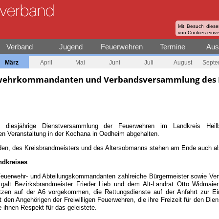
Mit Besuch diese
von Cookies einv
Verband
Jugend
Feuerwehren
Termine
Aus
März
April
Mai
Juni
Juli
August
Septe
wehrkommandanten und Verbandsversammlung des 
iesjährige Dienstversammlung der Feuerwehren im Landkreis Heil
n Veranstaltung in der Kochana in Oedheim abgehalten.
nden, des Kreisbrandmeisters und des Altersobmanns stehen am Ende auch 
ndkreises
Feuerwehr- und Abteilungskommandanten zahlreiche Bürgermeister sowie Vertr
galt Bezirksbrandmeister Frieder Lieb und dem Alt-Landrat Otto Widmaier. 
tzen auf der A6 vorgekommen, die Rettungsdienste auf der Anfahrt zur Ein
den Angehörigen der Freiwilligen Feuerwehren, die ihre Freizeit für den Die
e ihnen Respekt für das geleistete.