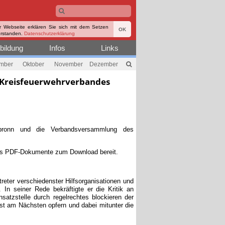
r Webseite erklären Sie sich mit dem Setzen
OK
erstanden.
Datenschutzerklärung
bildung
Infos
Links
mber
Oktober
November
Dezember
Kreisfeuerwehrverbandes
bronn und die Verbandsversammlung des
als PDF-Dokumente zum Download bereit.
eter verschiedenster Hilfsorganisationen und
In seiner Rede bekräftigte er die Kritik an
satzstelle durch regelrechtes blockieren der
nst am Nächsten opfern und dabei mitunter die