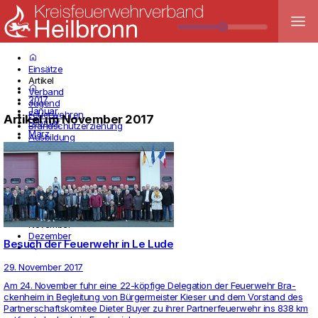
menu
home
Einsätze
Artikel
home
Verband
2017
Jugend
Januar
Feuerwehren
Artikel im November 2017
Februar
Brandschutzerziehung
März
Ausbildung
April
Termine
Mai
Infos
Juni
Juli
August
September
Oktober
November
Dezember
Besuch der Feuerwehr in Le Lude
search
29. November 2017
Am 24. November fuhr eine 22-köpfige Dele­ga­tion der Feu­er­wehr Bra­
cken­heim in Beglei­tung von Bürger­meister Kieser und dem Vor­stand des
Part­ner­schafts­ko­mitee Dieter Buyer zu ihrer Part­ner­feu­er­wehr ins 838 km