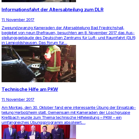
Informationsfahrt der Altersabteilung zum DLR
11. November 2017
Zwei­und­zwanzig Kame­raden der Alters­ab­tei­lung Bad Fried­richs­hall,
begleitet von neun Ehe­frauen, besuchten am 8. November 2017 das Aus­
stel­lungsgebäude des Deut­schen Zen­trums für Luft- und Raum­fahrt (DLR)
in Lam­polds­hausen. Das Forum für…
Technische Hilfe am PKW
11. November 2017
Am Montag, den 30. Oktober fand eine inter­es­sante Übung der Ein­satz­ab­
tei­lung Her­bolz­heim statt. Gemeinsam mit Kame­raden der Löschgruppe
Kreßbach wurde zum Thema tech­ni­sche Hil­fe­leis­tung – PKW – ein
umfang­rei­ches Übungs­pro­gramm absol­viert.…