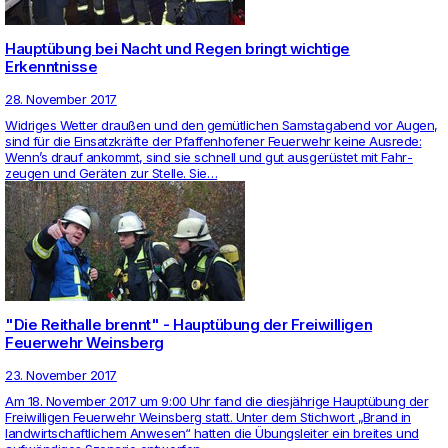
Hauptübung bei Nacht und Regen bringt wichtige
Erkenntnisse
28. November 2017
Wid­riges Wetter draußen und den gemütli­chen Sams­tag­abend vor Augen,
sind für die Ein­satzkräfte der Pfaf­fen­ho­fener Feu­er­wehr keine Aus­rede:
Wenn’s drauf ankommt, sind sie schnell und gut ausgerüstet mit Fahr­
zeugen und Geräten zur Stelle. Sie…
"Die Reithalle brennt" - Hauptübung der Freiwilligen
Feuerwehr Weinsberg
23. November 2017
Am 18. November 2017 um 9:00 Uhr fand die diesjährige Hauptübung der
Frei­wil­ligen Feu­er­wehr Weins­berg statt. Unter dem Stich­wort „Brand in
land­wirt­schaft­li­chem Anwesen“ hatten die Übungs­leiter ein breites und