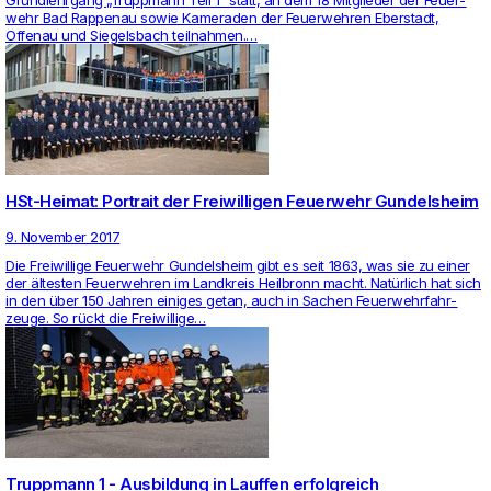
Grund­lehr­gang „Trupp­mann Teil 1“ statt, an dem 18 Mit­glieder der Feu­er­
wehr Bad Rap­penau sowie Kame­raden der Feu­er­wehren Eber­stadt,
Offenau und Sie­gels­bach teil­nahmen.…
HSt-Heimat: Portrait der Freiwilligen Feuerwehr Gundelsheim
9. November 2017
Die Frei­wil­lige Feu­er­wehr Gun­dels­heim gibt es seit 1863, was sie zu einer
der ältesten Feu­er­wehren im Land­kreis Heil­bronn macht. Natürlich hat sich
in den über 150 Jahren einiges getan, auch in Sachen Feu­er­wehr­fahr­
zeuge. So rückt die Frei­wil­lige…
Truppmann 1 - Ausbildung in Lauffen erfolgreich