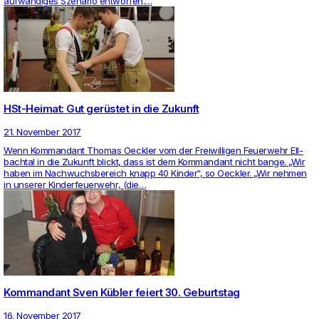
aufwändiges Sze­nario ent­worfen.…
HSt-Heimat: Gut gerüstet in die Zukunft
21. November 2017
Wenn Kom­man­dant Thomas Oeckler vom der Frei­wil­ligen Feu­er­wehr Ell­
bachtal in die Zukunft blickt, dass ist dem Kom­man­dant nicht bange. „Wir
haben im Nach­wuchs­be­reich knapp 40 Kinder“, so Oeckler. „Wir nehmen
in unserer Kin­der­feu­er­wehr, (die…
Kommandant Sven Kübler feiert 30. Geburtstag
16. November 2017