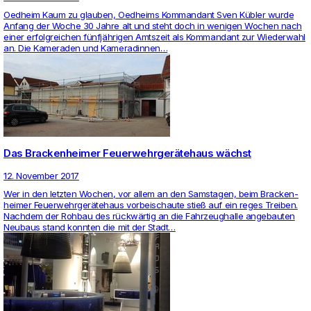
Oed­heim Kaum zu glauben, Oed­heims Kom­man­dant Sven Kübler wurde
Anfang der Woche 30 Jahre alt und steht doch in wenigen Wochen nach
einer erfolg­rei­chen fünfjährigen Amts­zeit als Kom­man­dant zur Wie­der­wahl
an. Die Kame­raden und Kame­ra­dinnen…
Das Brackenheimer Feuerwehrgerätehaus wächst
12. November 2017
Wer in den letzten Wochen, vor allem an den Sams­tagen, beim Bra­cken­
heimer Feu­er­wehrgerätehaus vor­bei­schaute stieß auf ein reges Treiben.
Nachdem der Rohbau des rückwärtig an die Fahr­zeug­halle ange­bauten
Neu­baus stand konnten die mit der Stadt…