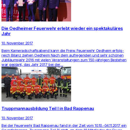
Die Oedheimer Feuerwehr erlebt wieder ein spektakuläres
Jahr
10. November 2017
Beim Kame­rad­schafts­abend kann die Freiw. Feu­er­wehr Oed­heim erfolg­
reich Bilanz ziehen Oed­heim Nach dem auf­re­genden und sehr schönen
Jubiläumsjahr 2016 mit vielen Ver­an­stal­tungen zum 150-jährigen Bestehen
war geplant, das Jahr 2017 bei der…
Truppmannausbildung Teil I in Bad Rappenau
10. November 2017
Bei der Feu­er­wehr Bad Rap­penau fand in der Zeit vom 10.10.-04.11.2017 ein