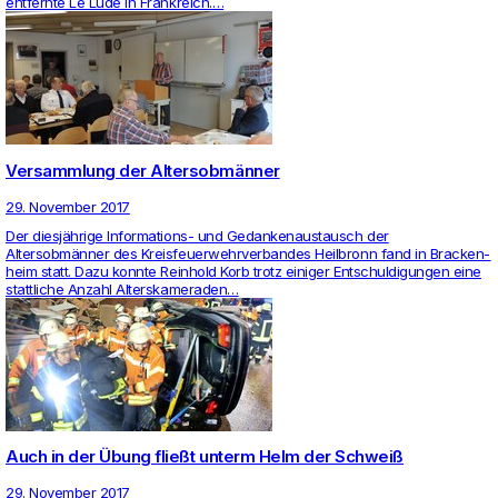
ent­fernte Le Lude in Frank­reich.…
Versammlung der Altersobmänner
29. November 2017
Der diesjährige Infor­ma­tions- und Gedan­ken­aus­tausch der
Altersobmänner des Kreis­feu­er­wehr­ver­bandes Heil­bronn fand in Bra­cken­
heim statt. Dazu konnte Rein­hold Korb trotz einiger Ent­schul­di­gungen eine
statt­liche Anzahl Alters­ka­me­raden…
Auch in der Übung fließt unterm Helm der Schweiß
29. November 2017