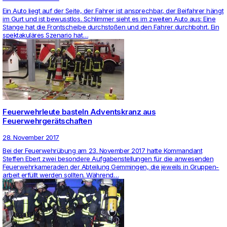
Ein Auto liegt auf der Seite, der Fahrer ist ansprechbar, der Bei­fahrer hängt
im Gurt und ist bewusstlos. Schlimmer sieht es im zweiten Auto aus: Eine
Stange hat die Front­scheibe durchstoßen und den Fahrer durch­bohrt. Ein
spek­takuläres Sze­nario hat…
Feuerwehrleute basteln Adventskranz aus
Feuerwehrgerätschaften
28. November 2017
Bei der Feu­er­wehrübung am 23. November 2017 hatte Kom­man­dant
Steffen Ebert zwei beson­dere Auf­ga­ben­stel­lungen für die anwe­senden
Feu­er­wehr­ka­me­raden der Abtei­lung Gem­mingen, die jeweils in Grup­pen­
ar­beit erfüllt werden sollten. Während…