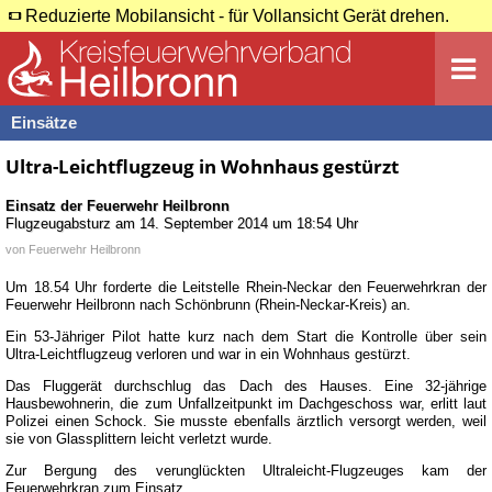
Reduzierte Mobilansicht - für Vollansicht Gerät drehen.
Einsätze
Ultra-Leichtflugzeug in Wohnhaus gestürzt
Einsatz der Feuerwehr
Heilbronn
Flugzeugabsturz
am
14. September 2014 um 18:54 Uhr
von
Feuerwehr Heilbronn
Um 18.54 Uhr forderte die Leitstelle Rhein-Neckar den Feuerwehrkran der
Feuerwehr Heilbronn nach Schönbrunn (Rhein-Neckar-Kreis) an.
Ein 53-Jähriger Pilot hatte kurz nach dem Start die Kontrolle über sein
Ultra-Leichtflugzeug verloren und war in ein Wohnhaus gestürzt.
Das Fluggerät durchschlug das Dach des Hauses. Eine 32-jährige
Hausbewohnerin, die zum Unfallzeitpunkt im Dachgeschoss war, erlitt laut
Polizei einen Schock. Sie musste ebenfalls ärztlich versorgt werden, weil
sie von Glassplittern leicht verletzt wurde.
Zur Bergung des verunglückten Ultraleicht-Flugzeuges kam der
Feuerwehrkran zum Einsatz.