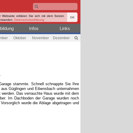
r Webseite erklären Sie sich mit dem Setzen
OK
erstanden.
Datenschutzerklärung
bildung
Infos
Links
mber
Oktober
November
Dezember
.
arage stammte. Schnell schnappte Sie Ihre
gen aus Güglingen und Eibensbach unternahmen
cht werden. Das verrauchte Haus wurde mit dem
n über. Im Dachboden der Garage wurden noch
Vorsorglich wurde die Ablage abgetragen und