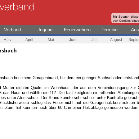
Mit Besuch diese
von Cookies einv
Verband
Jugend
Feuerwehren
Termine
Aus
März
April
Mai
Juni
Juli
August
Septe
nsbach
ensbach bei einem Garagenbrand, bei dem ein geringer Sachschaden entstand
d Mutter dichten Qualm im Wohnhaus, der aus dem Verbindungsgang zur G
eß das Haus und wählte die 112. Die fast zeitgleich eintreffenden Abteilun
rupps unter Atemschutz. Der Brand konnte sehr schnell unter Kontrolle gebra
. Glücklicherweise schlug das Feuer nicht auf die Garagenholzkonstruktio
. Zum Teil konnten noch über 60 C in einer Holzablage gemessen werden. 