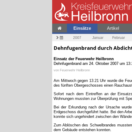
Einsätze
Artikel
2007
Januar
Februar
Dehnfugenbrand durch Abdicht
Einsatz der Feuerwehr
Heilbronn
Dehnfugenbrand
am
24. Oktober 2007 um 13:
von
Feuerwehr Heilbronn
Am Mittwoch gegen 13.21 Uhr wurde die Feue
des fünften Obergeschosses einen Rauchaust
Sofort nach dem Eintreffen an der Einsatzs
Wohnungen mussten zur Überprüfung mit Spez
Bei der Erkundung nach der Ursache wurde
Erdgeschoss durchgeführt hatte. Bei den Arb
konnte sich ungehindert zwischen den Wände
Zum Ablöschen des Schwelbrandes mussten Te
dem Gebäude entstehen konnten.