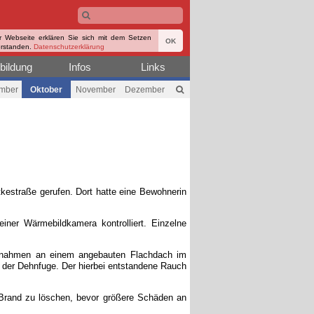
r Webseite erklären Sie sich mit dem Setzen
OK
erstanden.
Datenschutzerklärung
bildung
Infos
Links
mber
Oktober
November
Dezember
estraße gerufen. Dort hatte eine Bewohnerin
iner Wärmebildkamera kontrolliert. Einzelne
aßnahmen an einem angebauten Flachdach im
 der Dehnfuge. Der hierbei entstandene Rauch
 Brand zu löschen, bevor größere Schäden an