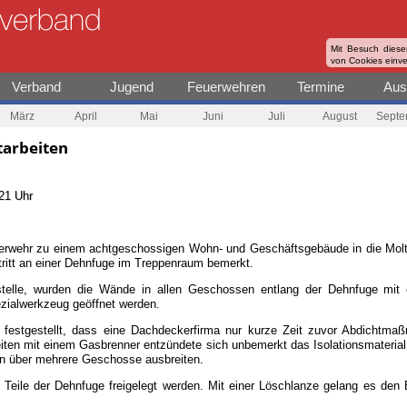
Mit Besuch diese
von Cookies einv
Verband
Jugend
Feuerwehren
Termine
Aus
März
April
Mai
Juni
Juli
August
Septe
arbeiten
21 Uhr
rwehr zu einem achtgeschossigen Wohn- und Geschäftsgebäude in die Moltk
ritt an einer Dehnfuge im Treppenraum bemerkt.
telle, wurden die Wände in allen Geschossen entlang der Dehnfuge mit e
ialwerkzeug geöffnet werden.
 festgestellt, dass eine Dachdeckerfirma nur kurze Zeit zuvor Abdichtm
eiten mit einem Gasbrenner entzündete sich unbemerkt das Isolationsmaterial
n über mehrere Geschosse ausbreiten.
ile der Dehnfuge freigelegt werden. Mit einer Löschlanze gelang es den