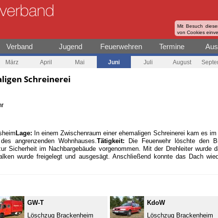
Mit Besuch diese
von Cookies einv
Verband
Jugend
Feuerwehren
Termine
Aus
März
April
Mai
Juni
Juli
August
Septe
ligen Schreinerei
hr
sheim
Lage:
In einem Zwischenraum einer ehemaligen Schreinerei kam es 
 des angrenzenden Wohnhauses.
Tätigkeit:
Die Feuerwehr löschte den Br
ur Sicherheit im Nachbargebäude vorgenommen. Mit der Drehleiter wurde 
alken wurde freigelegt und ausgesägt. Anschließend konnte das Dach wie
GW-T
KdoW
Löschzug Brackenheim
Löschzug Brackenheim