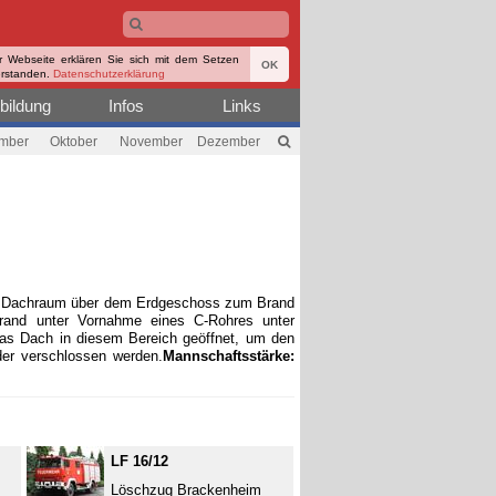
r Webseite erklären Sie sich mit dem Setzen
OK
erstanden.
Datenschutzerklärung
bildung
Infos
Links
mber
Oktober
November
Dezember
im Dachraum über dem Erdgeschoss zum Brand
and unter Vornahme eines C-Rohres unter
das Dach in diesem Bereich geöffnet, um den
der verschlossen werden.
Mannschaftsstärke:
LF 16/12
Löschzug Brackenheim