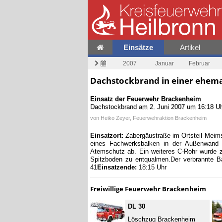
Einsätze
Artikel
2007
Januar
Februar
Dachstockbrand in einer ehema
Einsatz der Feuerwehr
Brackenheim
Dachstockbrand
am
2. Juni 2007 um 16:18 U
von
Heiko Zeyer, Feuerwehraktion Brackenheim
Einsatzort:
Zabergäustraße im Ortsteil Meim
eines Fachwerksbalken in der Außenwand
Atemschutz ab. Ein weiteres C-Rohr wurde z
Spitzboden zu entqualmen.Der verbrannte B
41
Einsatzende:
18:15 Uhr
Freiwillige Feuerwehr Brackenheim
DL 30
Löschzug Brackenheim