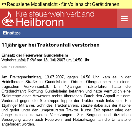
Reduzierte Mobilansicht - für Vollansicht Gerät drehen.
Einsätze
11jähriger bei Traktorunfall verstorben
Einsatz der Feuerwehr
Gundelsheim
Verkehrsunfall PKW
am
13. Juli 2007 um 14:50 Uhr
von
PD Heilbronn
Am Freitagnachmittag, 13.07.2007, gegen 14.50 Uhr, kam es in der
Heidelberger Straße in Gundelsheim, Ortsteil Obergriesheim zu einem
tragischen Verkehrsunfall. Ein 40jähriger Traktorfahrer hatte die
Ortsdurchfahrt Richtung Gundelsheim befahren und hatte vermutlich eine
Steintreppe eines Anwesens rechts übersehen. Durch den Anprall mit dem
Vorderrad gegen die Steintreppe kippte der Traktor nach links um. Ein
11jähriger Mitfahrer, Sohn des Traktorfahrers, stürzte dabei aus der Kabine
und geriet unter den umgestürzten Traktor. Kurze Zeit später erlag der
Junge seinen schweren Verletzungen. Zur Bergung und ärztlichen
Versorgung waren auch Feuerwehr und Notarztwagen an die Unfallstelle
angefordert worden.