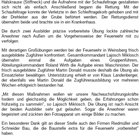
Halskrause (Stiffneck) und die Aufnahme mit der Schaufeltrage gestalteten
sich nicht als einfach. Anschließend begann die Rettung. Mit der
Schaufeltrage konnte der Verletzte in den Schleiftragekorb gehoben und mit
der Drehleiter aus der Grube beförtert werden. Der Rettungsdienst
übernahm beide und brachte sie in ein Krankenhaus.
Die durch zwei Ausbilder präzise vorbereitete Übung lockte zahlreiche
Anwohner nach Außen um die Vorgehensweise der Feuerwehr mit zu
verfolgen.
Mit derartigen Großübungen werden bei der Feuerwehr in Weinsberg frisch
ausgebildete Zugführer konfrontiert. Gesamtkommandant Lajosch Miklosch
übernahm einmal die Aufgaben eines Gruppenführers,
Abteilungskommandant Roland Wirth die Aufgabe eines Maschinisten. Der
frisch ausgebildete Zugführer Martin Donald musste deshalb die Übung als
Einsatzleiter bewältigen. Unterstützung erhielt er von Klaus Landenberger,
der ebenfalls wie Martin Donald die Zugführerausbildung vor mehreren
Wochen erfolgreich bestanden hat.
„Mit diesen Maßnahmen wollen wir unsere Nachwuchsführungskräfte
fordern und gleichzeitig die Möglichkeit geben, die Erfahrungen schon
frühzeitig zu sammeln", so Lajosch Miklosch. Die Übung ist nach Ansicht
der beiden Ausbilder sehr gut gelaufen. Sogar die Anwohner waren
begeistert und zückten den Fotoapparat um einige Bilder zu machen.
Ein besonderer Dank gilt an dieser Stelle auch den Firmen Riedmüller und
Schneider Bau, die die Baustelle extra für die Feuerwehr „vorbereitet"
haben.