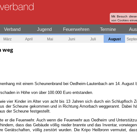
Mit Besuch diese
von Cookies einv
Verband
Jugend
Feuerwehren
Termine
Aus
März
April
Mai
Juni
Juli
August
Septe
n weg
menhang mit einem Scheunenbrand bei Oedheim-Lautenbach am 14. August b
rschaden in Höhe von über 100.000 Euro entstanden.
e vier Kinder im Alter von acht bis 13 Jahren sich durch ein Schlupfloch Z
h aus der Scheune gekommen und in Richtung Amorbach weggerannt. Dabei hä
us der Scheune festgestellt.
erte er die Feuerwehr. Auch wenn die Feuerwehr aus Oedheim und Unterstütz
erhindern, dass das Gebäude völlig nieder brannte und das Inventar, vorwieg
re Gerätschaften, völlig zerstört wurden. Die Kripo Heilbronn vermutet, dass