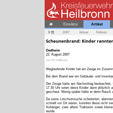
Einsätze
Artikel
2007
Januar
Februar
Scheunenbrand: Kinder rannte
Oedheim
22. August 2007
von
PD Heilbronn
Weglaufende Kinder hat ein Zeuge im Zusam
Bei dem Brand war ein Gebäude- und Inventa
Der Zeuge hatte am Nachmittag beobachtet, wi
17.30 Uhr seien diese Kinder dann plötzlic
geschaut. Wenig später hätte er denn Rauch a
Da seine Löschversuche scheiterten, alarmi
schnell vor Ort waren, konnten diese nicht v
Anhänger, zwei ältere Traktoren sowie kleine
wurde.