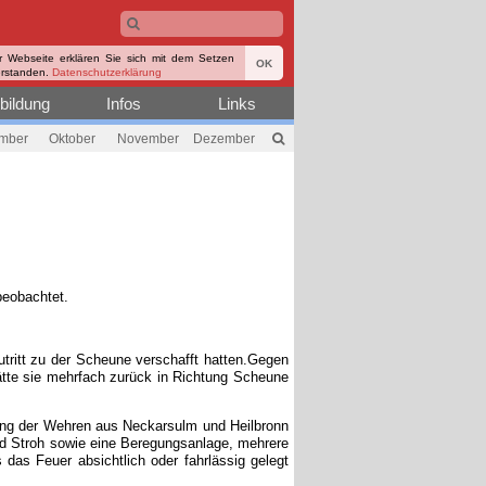
r Webseite erklären Sie sich mit dem Setzen
OK
erstanden.
Datenschutzerklärung
bildung
Infos
Links
mber
Oktober
November
Dezember
eobachtet.
utritt zu der Scheune verschafft hatten.Gegen
tte sie mehrfach zurück in Richtung Scheune
ung der Wehren aus Neckarsulm und Heilbronn
end Stroh sowie eine Beregungsanlage, mehrere
 das Feuer absichtlich oder fahrlässig gelegt