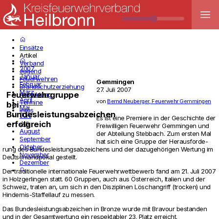
menu
home
Einsätze
Artikel
home
Verband
2007
Jugend
Januar
Feuerwehren
Gemmingen
Februar
Brandschutzerziehung
27. Juli 2007
März
Feuerwehrgruppe
Ausbildung
April
von
Bernd Neuberger, Feuerwehr Gemmingen
Termine
bei
Mai
Infos
Bundesleistungsabzeichen
Juni
Es ist eine Pre­miere in der Geschichte der
Juli
erfolgreich
Frei­wil­ligen Feu­er­wehr Gem­mingen und
August
der Abtei­lung Steb­bach. Zum ersten Mal
September
hat sich eine Gruppe der Her­aus­for­de­
Oktober
rung des Bun­des­leis­tungs­ab­zei­chens und der dazugehörigen Wer­tung im
November
Deutsch­land­pokal gestellt.
Dezember
search
Der tra­di­tio­nelle inter­na­tio­nale Feu­er­wehr­wett­be­werb fand am 21. Juli 2007
in Holz­ger­lingen statt. 60 Gruppen, auch aus Öster­reich, Ita­lien und der
Schweiz, traten an, um sich in den Dis­zi­plinen Lösch­an­griff (tro­cken) und
Hin­dernis-Staf­fel­lauf zu messen.
Das Bun­des­leis­tungs­ab­zei­chen in Bronze wurde mit Bra­vour bestanden
und in der Gesamt­wer­tung ein respek­ta­bler 23. Platz erreicht.