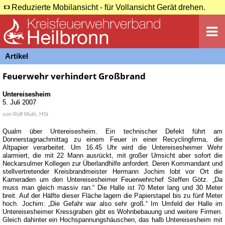
Reduzierte Mobilansicht - für Vollansicht Gerät drehen.
Artikel
Feuerwehr verhindert Großbrand
Untereisesheim
5. Juli 2007
von
Rolf Muth, HSt
Qualm über Untereisesheim. Ein technischer Defekt führt am
Donnerstagnachmittag zu einem Feuer in einer Recyclingfirma, die
Altpapier verarbeitet. Um 16.45 Uhr wird die Untereisesheimer Wehr
alarmiert, die mit 22 Mann ausrückt, mit großer Umsicht aber sofort die
Neckarsulmer Kollegen zur Überlandhilfe anfordert. Deren Kommandant und
stellvertretender Kreisbrandmeister Hermann Jochim lobt vor Ort die
Kameraden um den Untereisesheimer Feuerwehrchef Steffen Götz. „Da
muss man gleich massiv ran.“ Die Halle ist 70 Meter lang und 30 Meter
breit. Auf der Hälfte dieser Fläche lagern die Papierstapel bis zu fünf Meter
hoch. Jochim: „Die Gefahr war also sehr groß.“ Im Umfeld der Halle im
Untereisesheimer Kressgraben gibt es Wohnbebauung und weitere Firmen.
Gleich dahinter ein Hochspannungshäuschen, das halb Untereisesheim mit