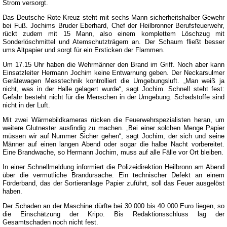
Strom versorgt.
Das Deutsche Rote Kreuz steht mit sechs Mann sicherheitshalber Gewehr
bei Fuß. Jochims Bruder Eberhard, Chef der Heilbronner Berufsfeuerwehr,
rückt zudem mit 15 Mann, also einem komplettem Löschzug mit
Sonderlöschmittel und Atemschutzträgern an. Der Schaum fließt besser
ums Altpapier und sorgt für ein Ersticken der Flammen.
Um 17.15 Uhr haben die Wehrmänner den Brand im Griff. Noch aber kann
Einsatzleiter Hermann Jochim keine Entwarnung geben. Der Neckarsulmer
Gerätewagen Messtechnik kontrolliert die Umgebungsluft. „Man weiß ja
nicht, was in der Halle gelagert wurde“, sagt Jochim. Schnell steht fest:
Gefahr besteht nicht für die Menschen in der Umgebung. Schadstoffe sind
nicht in der Luft.
Mit zwei Wärmebildkameras rücken die Feuerwehrspezialisten heran, um
weitere Glutnester ausfindig zu machen. „Bei einer solchen Menge Papier
müssen wir auf Nummer Sicher gehen“, sagt Jochim, der sich und seine
Männer auf einen langen Abend oder sogar die halbe Nacht vorbereitet.
Eine Brandwache, so Hermann Jochim, muss auf alle Fälle vor Ort bleiben.
In einer Schnellmeldung informiert die Polizeidirektion Heilbronn am Abend
über die vermutliche Brandursache. Ein technischer Defekt an einem
Förderband, das der Sortieranlage Papier zuführt, soll das Feuer ausgelöst
haben.
Der Schaden an der Maschine dürfte bei 30 000 bis 40 000 Euro liegen, so
die Einschätzung der Kripo. Bis Redaktionsschluss lag der
Gesamtschaden noch nicht fest.