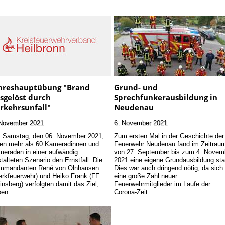
hreshauptübung "Brand
Grund- und
sgelöst durch
Sprechfunkerausbildung in
rkehrsunfall"
Neudenau
 November 2021
6. November 2021
 Samstag, den 06. November 2021,
Zum ersten Mal in der Geschichte der
en mehr als 60 Kameradinnen und
Feuerwehr Neudenau fand im Zeitrau
eraden in einer aufwändig
von 27. September bis zum 4. Novem
talteten Szenario den Ernstfall. Die
2021 eine eigene Grundausbildung sta
mmandanten René von Olnhausen
Dies war auch dringend nötig, da sich
rkfeuerwehr) und Heiko Frank (FF
eine große Zahl neuer
nsberg) verfolgten damit das Ziel,
Feuerwehrmitglieder im Laufe der
ben…
Corona-Zeit…