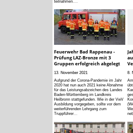
teilnahmen….
Feuerwehr Bad Rappenau -
Ja
Prüfung LAZ-Bronze mit 3
au
Gruppen erfolgreich abgelegt
Ve
13. November 2021
8.
Aufgrund der Corona-Pandemie im Jahr
Am
2020 hat nun auch 2021 keine Abnahme
übt
für das Leistungsabzeichen des Landes
Kam
Baden-Württemberg im Landkreis
ges
Heilbronn stattgefunden. Wie in der VwV
Ko
Ausbildung vorgegeben, sollte vor dem
(We
weiterführenden Lehrgang zum
Wei
Truppführer…
ne