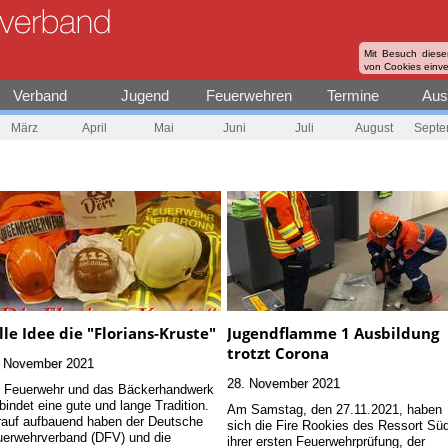
Mit Besuch diese
von Cookies einv
Verband
Jugend
Feuerwehren
Termine
Aus
März
April
Mai
Juni
Juli
August
Septe
lle Idee die "Florians-Kruste"
Jugendflamme 1 Ausbildung
trotzt Corona
. November 2021
28. November 2021
e Feuerwehr und das Bäckerhandwerk
bindet eine gute und lange Tradition.
Am Samstag, den 27.11.2021, haben
auf aufbauend haben der Deutsche
sich die Fire Rookies des Ressort Sü
erwehrverband (DFV) und die
ihrer ersten Feuerwehrprüfung, der