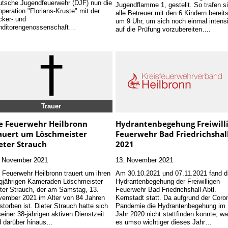
tsche Jugendfeuerwehr (DJF) nun die
Jugendflamme 1, gestellt. So trafen s
peration "Florians-Kruste" mit der
alle Betreuer mit den 6 Kindern bereit
ker- und
um 9 Uhr, um sich noch einmal intens
nditorengenossenschaft…
auf die Prüfung vorzubereiten….
Trauer
e Feuerwehr Heilbronn
Hydrantenbegehung Freiwill
auert um Löschmeister
Feuerwehr Bad Friedrichshal
eter Strauch
2021
. November 2021
13. November 2021
 Feuerwehr Heilbronn trauert um ihren
Am 30.10.2021 und 07.11.2021 fand d
gjährigen Kameraden Löschmeister
Hydrantenbegehung der Freiwilligen
ter Strauch, der am Samstag, 13.
Feuerwehr Bad Friedrichshall Abtl.
ember 2021 im Alter von 84 Jahren
Kernstadt statt. Da aufgrund der Coro
storben ist. Dieter Strauch hatte sich
Pandemie die Hydrantenbegehung im
seiner 38-jährigen aktiven Dienstzeit
Jahr 2020 nicht stattfinden konnte, wa
d darüber hinaus…
es umso wichtiger dieses Jahr…