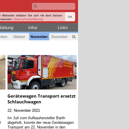
r Webseite erklären Sie sich mit dem Setzen
OK
erstanden.
Datenschutzerklärung
bildung
Infos
Links
mber
Oktober
November
Dezember
Gerätewagen Transport ersetzt
Schlauchwagen
22. November 2021
Im Juli vom Aufbauhersteller Barth
d
abgeholt, konnte der neue Gerätewagen
Transport am 22. November in den