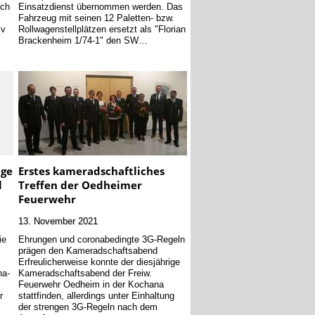
ich
Einsatzdienst übernommen werden. Das
s
Fahrzeug mit seinen 12 Paletten- bzw.
iv
Rollwagenstellplätzen ersetzt als "Florian
Brackenheim 1/74-1" den SW…
ige
Erstes kameradschaftliches
l
Treffen der Oedheimer
Feuerwehr
13. November 2021
ie
Ehrungen und coronabedingte 3G-Regeln
prägen den Kameradschaftsabend
Erfreulicherweise konnte der diesjährige
na-
Kameradschaftsabend der Freiw.
Feuerwehr Oedheim in der Kochana
r
stattfinden, allerdings unter Einhaltung
der strengen 3G-Regeln nach dem