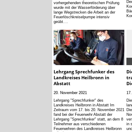
Deu
vorhergehenden theoretischen Prüfung
Koo
wurde mit der Wasserförderung über
Bäc
lange Wegstrecken die Arbeit an der
Ko
Feuerlöschkreiselpumpe intensiv
geübt….
Lehrgang Sprechfunker des
Di
Landkreises Heilbronn in
tr
Abstatt
Di
20. November 2021
17
Lehrgang "Sprechfunker" des
Die
Landkreises Heilbronn in Abstatt Im
lan
Zeitraum vom 17. bis 20. November 2021
Die
fand bei der Feuerwehr Abstatt der
Nov
Lehrgang "Sprechfunker" statt, an dem 8
ver
Teilnehmer aus verschiedenen
in 
Feuerwehren des Landkreises Heilbronn
un