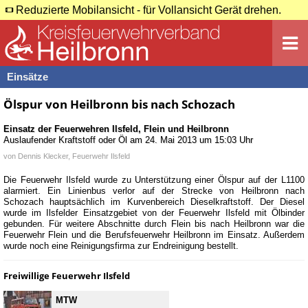
Reduzierte Mobilansicht - für Vollansicht Gerät drehen.
Einsätze
Ölspur von Heilbronn bis nach Schozach
Einsatz der Feuerwehren
Ilsfeld
,
Flein
und
Heilbronn
Auslaufender Kraftstoff oder Öl
am
24. Mai 2013 um 15:03 Uhr
von
Dennis Klecker, Feuerwehr Ilsfeld
Die Feuerwehr Ilsfeld wurde zu Unterstützung einer Ölspur auf der L1100
alarmiert. Ein Linienbus verlor auf der Strecke von Heilbronn nach
Schozach hauptsächlich im Kurvenbereich Dieselkraftstoff. Der Diesel
wurde im Ilsfelder Einsatzgebiet von der Feuerwehr Ilsfeld mit Ölbinder
gebunden. Für weitere Abschnitte durch Flein bis nach Heilbronn war die
Feuerwehr Flein und die Berufsfeuerwehr Heilbronn im Einsatz. Außerdem
wurde noch eine Reinigungsfirma zur Endreinigung bestellt.
Freiwillige Feuerwehr Ilsfeld
MTW