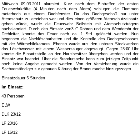
Mittwoch 09.03.2011 alarmiert. Kurz nach dem Eintreffen der ersten
Feuerwehrkräfte (4 Minuten nach dem Alarm) schlugen die Flammen
meterhoch aus einem Dachfenster. Da das Dachgeschoß nur unter
Atemschutz zu erreichen war und dies einen größeren Atemschutzeinsatz
geben würde, wurde die Feuerwehr Beilstein mit Atemschutzträgern
nachalarmiert. Durch den Einsatz von3 C Rohren und dem Wenderohr der
Drehleiter, konnte das Feuer nach ca. 1 Std. gelöscht werden. Nun
begannen die Nachlöscharbeiten und die Kontrolle des Dachgeschosses
mit der Wärmebildkamera. Ebenso wurde aus den unteren Stockwerken
das Löschwasser mit einem Wassersauger abgesaugt. Gegen 23:00 Uhr
konnte die Einsatzstelle an den Hausbesitzer übergeben werden und der
Einsatz war beendet. Über die Brandursache kann zum jetzigen Zeitpunkt
noch keine Angabe gemacht werden. Von der Versicherung wurde ein
Sachverständiger zur genauen Klärung der Brandursache hinzugezogen.
Einsatzdauer 5 Stunden
Im Einsatz:
43 Personen
ELW
DLK 23/12
LF 20/16
LF 16/12