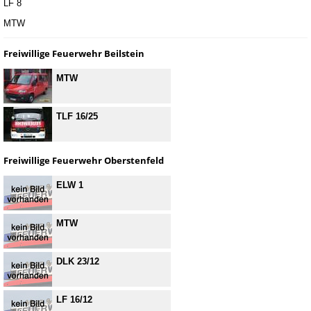
LF 8
MTW
Freiwillige Feuerwehr Beilstein
MTW
TLF 16/25
Freiwillige Feuerwehr Oberstenfeld
ELW 1
MTW
DLK 23/12
LF 16/12