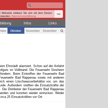
r Webseite erklären Sie sich mit dem Setzen
OK
erstanden.
Datenschutzerklärung
bildung
Infos
Links
mber
Oktober
November
Dezember
im Ehrstädt alarmiert. Schon auf der Anfahrt
ofguts im Vollbrand. Die Feuerwehr Sinsheim
hindern. Beim Eintreffen der Feuerwehr Bad
 Feuerwehr Bad Rappenau sowie mit anderen
leich einen Löschwasserbehälter vor, um das
urde. Außerdem stellten die Einsatzkräfte der
. Die Drehleiter der Feuerwehr Bad Rappenau
erden und konnten wieder einrücken. Weder
rca 25 Einsatzkräften vor Ort.