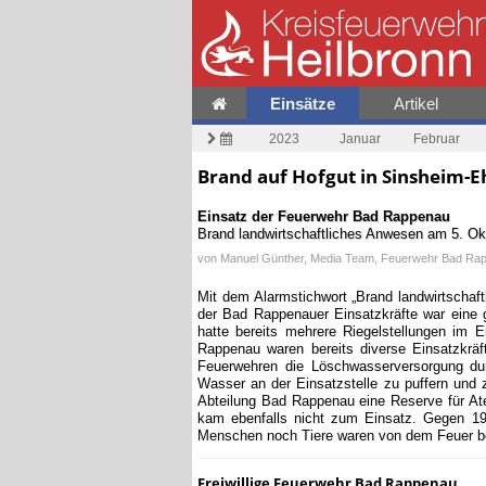
Einsätze
Artikel
2023
Januar
Februar
Brand auf Hofgut in Sinsheim-E
Einsatz der Feuerwehr
Bad Rappenau
Brand landwirtschaftliches Anwesen
am
5. Ok
von
Manuel Günther, Media Team, Feuerwehr Bad Ra
Mit dem Alarmstichwort „Brand landwirtschaf
der Bad Rappenauer Einsatzkräfte war eine 
hatte bereits mehrere Riegelstellungen im
Rappenau waren bereits diverse Einsatzkr
Feuerwehren die Löschwasserversorgung durc
Wasser an der Einsatzstelle zu puffern und z
Abteilung Bad Rappenau eine Reserve für At
kam ebenfalls nicht zum Einsatz. Gegen 1
Menschen noch Tiere waren von dem Feuer bet
Freiwillige Feuerwehr Bad Rappenau