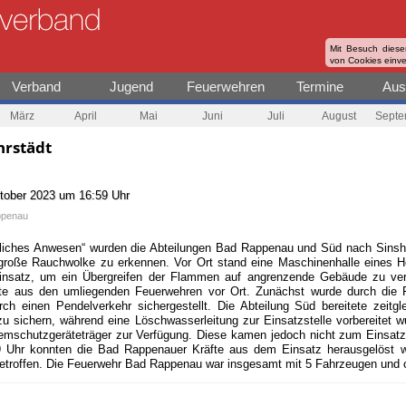
Mit Besuch diese
von Cookies einv
Verband
Jugend
Feuerwehren
Termine
Aus
März
April
Mai
Juni
Juli
August
Septe
hrstädt
tober 2023 um 16:59 Uhr
ppenau
tliches Anwesen“ wurden die Abteilungen Bad Rappenau und Süd nach Sinshe
große Rauchwolke zu erkennen. Vor Ort stand eine Maschinenhalle eines H
 Einsatz, um ein Übergreifen der Flammen auf angrenzende Gebäude zu ver
äfte aus den umliegenden Feuerwehren vor Ort. Zunächst wurde durch die
h einen Pendelverkehr sichergestellt. Die Abteilung Süd bereitete zeitg
u sichern, während eine Löschwasserleitung zur Einsatzstelle vorbereitet w
emschutzgeräteträger zur Verfügung. Diese kamen jedoch nicht zum Einsatz
9 Uhr konnten die Bad Rappenauer Kräfte aus dem Einsatz herausgelöst w
roffen. Die Feuerwehr Bad Rappenau war insgesamt mit 5 Fahrzeugen und ci