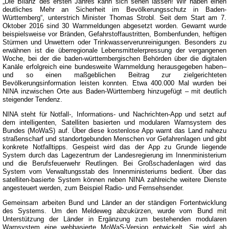
„Die Bilanz des ersten Jahres kann sich sehen lassen! Wir haben einen
deutliches Mehr an Sicherheit im Bevölkerungsschutz in Baden-
Württemberg“, unterstrich Minister Thomas Strobl. Seit dem Start am 7.
Oktober 2016 sind 30 Warnmeldungen abgesetzt worden. Gewarnt wurde
beispielsweise vor Bränden, Gefahrstoffaustritten, Bombenfunden, heftigen
Stürmen und Unwettern oder Trinkwasserverunreinigungen. Besonders zu
erwähnen ist die überregionale Lebensmittelerpressung der vergangenen
Woche, bei der die baden-württembergischen Behörden über die digitalen
Kanäle erfolgreich eine bundesweite Warnmeldung herausgegeben haben–
und so einen maßgeblichen Beitrag zur zielgerichteten
Bevölkerungsinformation leisten konnten. Etwa 400.000 Mal wurden bei
NINA inzwischen Orte aus Baden-Württemberg hinzugefügt – mit deutlich
steigender Tendenz.
NINA steht für Notfall-, Informations- und Nachrichten-App und setzt auf
dem intelligenten, Satelliten basierten und modularen Warnsystem des
Bundes (MoWaS) auf. Über diese kostenlose App warnt das Land nahezu
straßenscharf und standortgebunden Menschen vor Gefahrenlagen und gibt
konkrete Notfalltipps. Gespeist wird das der App zu Grunde liegende
System durch das Lagezentrum der Landesregierung im Innenministerium
und die Berufsfeuerwehr Reutlingen. Bei Großschadenlagen wird das
System vom Verwaltungsstab des Innenministeriums bedient. Über das
satelliten-basierte System können neben NINA zahlreiche weitere Dienste
angesteuert werden, zum Beispiel Radio- und Fernsehsender.
Gemeinsam arbeiten Bund und Länder an der ständigen Fortentwicklung
des Systems. Um den Meldeweg abzukürzen, wurde vom Bund mit
Unterstützung der Länder in Ergänzung zum bestehenden modularen
Warnsystem eine webbasierte MoWaS-Version entwickelt. Sie wird ab