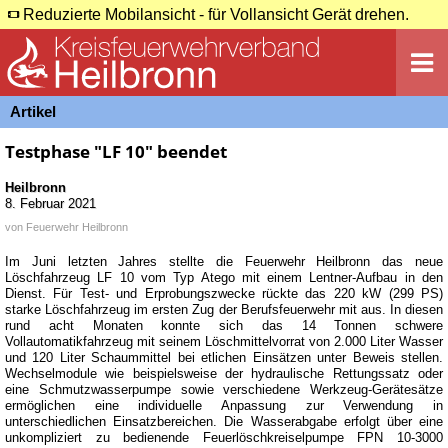
Reduzierte Mobilansicht - für Vollansicht Gerät drehen.
Artikel
Testphase "LF 10" beendet
Heilbronn
8. Februar 2021
von
Feuerwehr Heilbronn
Im Juni letzten Jahres stellte die Feuerwehr Heilbronn das neue
Löschfahrzeug LF 10 vom Typ Atego mit einem Lentner-Aufbau in den
Dienst. Für Test- und Erprobungszwecke rückte das 220 kW (299 PS)
starke Löschfahrzeug im ersten Zug der Berufsfeuerwehr mit aus. In diesen
rund acht Monaten konnte sich das 14 Tonnen schwere
Vollautomatikfahrzeug mit seinem Löschmittelvorrat von 2.000 Liter Wasser
und 120 Liter Schaummittel bei etlichen Einsätzen unter Beweis stellen.
Wechselmodule wie beispielsweise der hydraulische Rettungssatz oder
eine Schmutzwasserpumpe sowie verschiedene Werkzeug-Gerätesätze
ermöglichen eine individuelle Anpassung zur Verwendung in
unterschiedlichen Einsatzbereichen. Die Wasserabgabe erfolgt über eine
unkompliziert zu bedienende Feuerlöschkreiselpumpe FPN 10-3000