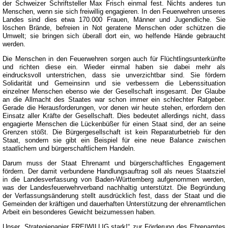
der Schweizer Schriftsteller Max Frisch einmal fest. Nichts anderes tun
Menschen, wenn sie sich freiwillig engagieren. In den Feuerwehren unseres
Landes sind dies etwa 170.000 Frauen, Männer und Jugendliche. Sie
löschen Brände, befreien in Not geratene Menschen oder schützen die
Umwelt; sie bringen sich überall dort ein, wo helfende Hände gebraucht
werden.
Die Menschen in den Feuerwehren sorgen auch für Flüchtlingsunterkünfte
und richten diese ein. Wieder einmal haben sie dabei mehr als
eindrucksvoll unterstrichen, dass sie unverzichtbar sind. Sie fördern
Solidarität und Gemeinsinn und sie verbessern die Lebenssituation
einzelner Menschen ebenso wie der Gesellschaft insgesamt. Der Glaube
an die Allmacht des Staates war schon immer ein schlechter Ratgeber.
Gerade die Herausforderungen, vor denen wir heute stehen, erfordern den
Einsatz aller Kräfte der Gesellschaft. Dies bedeutet allerdings nicht, dass
engagierte Menschen die Lückenbüßer für einen Staat sind, der an seine
Grenzen stößt. Die Bürgergesellschaft ist kein Reparaturbetrieb für den
Staat, sondern sie gibt ein Beispiel für eine neue Balance zwischen
staatlichem und bürgerschaftlichem Handeln.
Darum muss der Staat Ehrenamt und bürgerschaftliches Engagement
fördern. Der damit verbundene Handlungsauftrag soll als neues Staatsziel
in die Landesverfassung von Baden-Württemberg aufgenommen werden,
was der Landesfeuerwehrverband nachhaltig unterstützt. Die Begründung
der Verfassungsänderung stellt ausdrücklich fest, dass der Staat und die
Gemeinden der kräftigen und dauerhaften Unterstützung der ehrenamtlichen
Arbeit ein besonderes Gewicht beizumessen haben.
Unser „Strategiepapier FREIWILLIG.stark!“ zur Förderung des Ehrenamtes