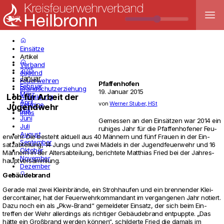
menu
home
Einsätze
Artikel
home
Verband
2015
Jugend
Januar
Feuerwehren
Pfaffenhofen
Februar
Brandschutzerziehung
19. Januar 2015
März
Lob für Arbeit der
Ausbildung
April
von
Werner Stuber, HSt
Termine
Jugendwehr
Mai
Infos
Juni
Gemessen an den Einsätzen war 2014 ein
Juli
ruhiges Jahr für die Pfaf­fen­ho­fener Feu­
August
er­wehr. Die besteht aktuell aus 40 Männern und fünf Frauen in der Ein­
September
satz­ab­tei­lung, 14 Jungs und zwei Mädels in der Jugend­feu­er­wehr und 16
Oktober
Männern in der Alters­ab­tei­lung, berich­tete Mat­thias Fried bei der Jah­res­
November
haupt­ver­samm­lung.
Dezember
search
Gebäude­brand
Gerade mal zwei Kleinbrände, ein Stroh­haufen und ein bren­nender Klei­
der­con­tainer, hat der Feu­er­wehr­kom­man­dant im ver­gan­genen Jahr notiert.
Dazu noch ein als „Pkw-Brand“ gemel­deter Ein­satz, der sich beim Ein­
treffen der Wehr aller­dings als rich­tiger Gebäude­brand ent­puppte. „Das
hätte ein Großbrand werden können“, schil­derte Fried die damals im