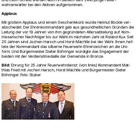
wehranwärter bei den Aktiven auf­ge­nommen.
Applaus
Mit großem Applaus und einem Geschenk­korb wurde Helmut Böckle ver­
ab­schiedet. Der Ehren­kom­man­dant gab aus gesund­heit­li­chen Gründen die
Lei­tung der vor 19 Jahren von ihm gegründeten Alters­ab­tei­lung auf. Kom­
mis­sa­ri­scher Nach­folger bis zur Wahl im nächsten Jahr ist Roland Kux. Seit
25 Jahren sind Jochen Harsch und Horst Mächtle bei der Wehr. Ihnen hef­
tete der Kom­man­dant das sil­berne Feu­er­wehr-Ehren­zei­chen an die Uni­
form. Und Bürger­meister Dieter Böhringer würdigte das Enga­ge­ment der
beiden mit der Ver­dienst­me­daille der Gemeinde in Bronze.
Bild:
Ehrung für 25 Jahre Feu­er­wehr­dienst: (von links) Kom­man­dant Mat­
thias Fried mit Jochen Harsch, Horst Mächtle und Bürger­meister Dieter
Böhringer. Foto: Stuber