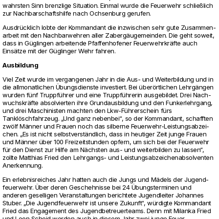
wahrsten Sinn brenz­lige Situa­tion. Einmal wurde die Feu­er­wehr schließlich
zur Nach­bar­schafts­hilfe nach Och­sen­burg gerufen.
Ausdrücklich lobte der Kom­man­dant die inzwi­schen sehr gute Zusam­men­
ar­beit mit den Nach­bar­wehren aller Zabergäuge­meinden. Die geht soweit,
dass in Güglingen arbei­tende Pfaf­fen­ho­fener Feu­er­wehrkräfte auch
Einsätze mit der Güglinger Wehr fahren.
Aus­bil­dung
Viel Zeit wurde im ver­gan­genen Jahr in die Aus- und Wei­ter­bil­dung und in
die all­mo­nat­li­chen Übungs­dienste inves­tiert. Bei überörtli­chen Lehrgängen
wurden fünf Truppführer und eine Truppführerin aus­ge­bildet. Drei Nach­
wuchskräfte absol­vierten ihre Grund­aus­bil­dung und den Fun­ker­lehr­gang,
und drei Maschi­nisten machten den Lkw-Führer­schein fürs
Tanklöschfahr­zeug. „Und ganz nebenbei“, so der Kom­man­dant, schafften
zwölf Männer und Frauen noch das sil­berne Feu­er­wehr-Leis­tungs­ab­zei­
chen. „Es ist nicht selbst­verständlich, dass in heu­tiger Zeit junge Frauen
und Männer über 100 Frei­zeit­stunden opfern, um sich bei der Feu­er­wehr
für den Dienst zur Hilfe am Nächsten aus- und wei­ter­bilden zu lassen“,
zollte Mat­thias Fried den Lehr­gangs- und Leis­tungs­ab­zei­chen­ab­sol­venten
Aner­ken­nung.
Ein erleb­nis­rei­ches Jahr hatten auch die Jungs und Mädels der Jugend­
feu­er­wehr. Über deren Gescheh­nisse bei 24 Übungs­ter­minen und
anderen gesel­ligen Ver­an­stal­tungen berich­tete Jugend­leiter Johannes
Stuber. „Die Jugend­feu­er­wehr ist unsere Zukunft“, würdigte Kom­man­dant
Fried das Enga­ge­ment des Jugend­be­treu­er­teams. Denn mit Milanka Fried
und Leon Scheid werden auch in diesem Jahr zwei junge Feu­er­