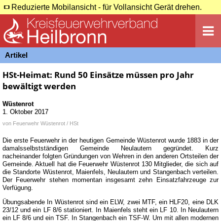
Reduzierte Mobilansicht - für Vollansicht Gerät drehen.
Artikel
HSt-Heimat: Rund 50 Einsätze müssen pro Jahr
bewältigt werden
Wüstenrot
1. Oktober 2017
von
Feuerwehr Wüstenrot / HSt
Die erste Feuerwehr in der heutigen Gemeinde Wüstenrot wurde 1883 in der
damalsselbstständigen Gemeinde Neulautern gegründet. Kurz
nacheinander folgten Gründungen von Wehren in den anderen Ortsteilen der
Gemeinde. Aktuell hat die Feuerwehr Wüstenrot 130 Mitglieder, die sich auf
die Standorte Wüstenrot, Maienfels, Neulautern und Stangenbach verteilen.
Der Feuerwehr stehen momentan insgesamt zehn Einsatzfahrzeuge zur
Verfügung.
Übungsabende In Wüstenrot sind ein ELW, zwei MTF, ein HLF20, eine DLK
23/12 und ein LF 8/6 stationiert. In Maienfels steht ein LF 10. In Neulautern
ein LF 8/6 und ein TSF. In Stangenbach ein TSF-W. Um mit allen modernen