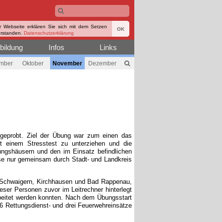
r Webseite erklären Sie sich mit dem Setzen
OK
erstanden.
Datenschutzerklärung
bildung
Infos
Links
mber
Oktober
November
Dezember
geprobt. Ziel der Übung war zum einen das
bst einem Stresstest zu unterziehen und die
gshäusern und den im Einsatz befindlichen
se nur gemeinsam durch Stadt- und Landkreis
, Schwaigern, Kirchhausen und Bad Rappenau,
eser Personen zuvor im Leitrechner hinterlegt
arbeitet werden konnten. Nach dem Übungsstart
6 Rettungsdienst- und drei Feuerwehreinsätze