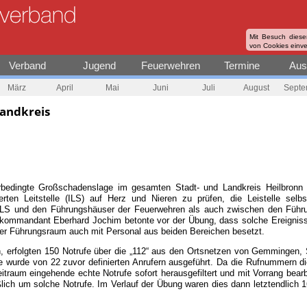
Mit Besuch diese
von Cookies einv
Verband
Jugend
Feuerwehren
Termine
Aus
März
April
Mai
Juni
Juli
August
Septe
andkreis
bedingte Großschadenslage im gesamten Stadt- und Landkreis Heilbronn 
erten Leitstelle (ILS) auf Herz und Nieren zu prüfen, die Leistelle sel
LS und den Führungshäuser der Feuerwehren als auch zwischen den Führun
hrkommandant Eberhard Jochim betonte vor der Übung, dass solche Ereignis
er Führungsraum auch mit Personal aus beiden Bereichen besetzt.
 erfolgten 150 Notrufe über die „112“ aus den Ortsnetzen von Gemmingen
e wurde von 22 zuvor definierten Anrufern ausgeführt. Da die Rufnummern di
eitraum eingehende echte Notrufe sofort herausgefiltert und mit Vorrang be
ich um solche Notrufe. Im Verlauf der Übung waren dies dann letztendlich 1