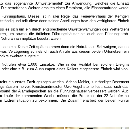
S das sogenannte „Umwettermodul“ zur Anwendung, welches die Einsatza
 Die betroffenen Wehren erhalten einen Erstalarm, alle Einsatzaufträge werde
 Führungshaus. Dieses ist in aller Regel das Feuerwehrhaus der Kerngemei
ständig und teilt diese dann seinen Abteilungen bzw. den verfügbaren Einhei
s es sich um ein durch entsprechende Unwetterwarnungen des Wetterdienst
nuten, um sowohl die örtlichen Führungshäuser als auch den Führungssta
e Notrufannahmeplätze besetzt waren.
ingen ein. Kurze Zeit späten kamen dann die Notrufe aus Schwaigern, dann 
was Verzögerung schließlich auch Anrufe aus diesen beiden Ortsnetzen ein
ndkreiswehren zugeteilt.
Notrufen etwa 1.000 Einsätze. Wie in der Realität bei solchen Ereigni
t oder eine z.B. zum Auspumpen eines Kellers eingesetzte Einheit wird von 
ts ein erstes Fazit gezogen werden. Adrian Mehler, zuständiger Dezernent
rungshäusern hervor. Kreisbrandmeister Uwe Vogel stellte fest, dass sich da
ersand der Alarmdepeschen an die Führungshäuser verbessert werden. Auc
Im Laufe der kommenden Woche müssen die Protokolle der 22 Notrufer au
olchen Extremsituation zu bekommen. Die Zusammenarbeit der beiden Führ