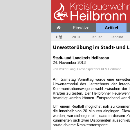
Einsätze
Artikel
2013
Januar
Februar
Unwetterübung im Stadt- und L
Stadt- und Landkreis Heilbronn
24. November 2013
von
Volker Lang, Pressesprecher KFV Heilbronn
Am Samstag Vormittag wurde eine unwetter
Unwettermodul des Leitrechners der Integri
Kommunikationswege sowohl zwischen der I
Kräften zu testen. Der Heilbronner Feuerwe
bewältigt werden können. Entsprechend war d
Um einem Realfall möglichst nah zu kommen,
die innerhalb von 20 Minuten eingingen. Dies
wurden, war sichergestellt, dass in diesem Z
kümmerten sich zwei Disponenten ausschließl
sowie diverse Krankentransporte.