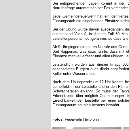
Bei entsprechenden Lagen kommt in der IL
Notrufabfrage automatisch per Fax versendet.
Jede Gemeindefeuerwehr hat ein definiertes
Führungsstab die eingehenden Einsätze selbst
Bei der Übung wurde davon ausgegangen, das
ausreichend Vorlauf, in diesem Fall 30 Mi
Leistellenpersonal hochgefahren, so dass all
Ab 9 Uhr gingen die ersten Notrufe aus Gemm
Bad Rappenau, was dazu führte, dass mit et
Einsätze manuell erfasst und allen übrigen La
Letztendlich wurden aus diesen knapp 500 
geschädigten Bürgern auch direkt angeforder
Keller unter Wasser steht.
Nach dem Übungsende um 12 Uhr konnte berei
Lerneffekt in der Leitstelle und in den Füh
Schwachstellen erkannt. So muss der Faxv
Erkenntnisse über möglich Optimierungen. 
Erreichbarkeit der Leistelle bei einer s
Führungsraum hat sich bestens bewährt.
Fotos:
Feuerwehr Heilbronn