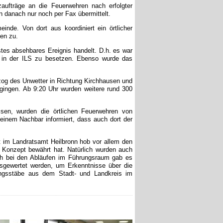
ufträge an die Feuerwehren nach erfolgter
n danach nur noch per Fax übermittelt.
nde. Von dort aus koordiniert ein örtlicher
ten zu.
es absehbares Ereignis handelt. D.h. es war
b in der ILS zu besetzen. Ebenso wurde das
zog des Unwetter in Richtung Kirchhausen und
gingen. Ab 9:20 Uhr wurden weitere rund 300
ssen, wurden die örtlichen Feuerwehren von
einem Nachbar informiert, dass auch dort der
 im Landratsamt Heilbronn hob vor allem den
s Konzept bewährt hat. Natürlich wurden auch
h bei den Abläufen im Führungsraum gab es
sgewertet werden, um Erkenntnisse über die
ungsstäbe aus dem Stadt- und Landkreis im