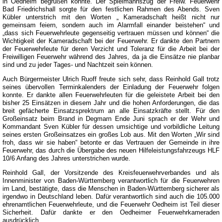
in Oedheim begrüßen konnte. Der Spielmannszug der Freiw. Feuerwehr
Bad Friedrichshall sorgte für den festlichen Rahmen des Abends. Sven
Kübler unterstrich mit den Worten „ Kameradschaft heißt nicht nur
gemeinsam feiern, sondern auch im Alarmfall einander beistehen“ und
„dass sich Feuerwehrleute gegenseitig vertrauen müssen und können“ die
Wichtigkeit der Kameradschaft bei der Feuerwehr. Er dankte den Partnern
der Feuerwehrleute für deren Verzicht und Toleranz für die Arbeit bei der
Freiwilligen Feuerwehr während des Jahres, da ja die Einsätze nie planbar
sind und zu jeder Tages- und Nachtzeit sein können.
Auch Bürgermeister Ulrich Ruoff freute sich sehr, dass Reinhold Gall trotz
seines übervollen Terminkalenders der Einladung der Feuerwehr folgen
konnte. Er dankte allen Feuerwehrleuten für die geleistete Arbeit bei den
bisher 25 Einsätzen in diesem Jahr und die hohen Anforderungen, die das
breit gefächerte Einsatzsprektrum an alle Einsatzkräfte stellt. Für den
Großeinsatz beim Brand in Degmarn Ende Juni sprach er der Wehr und
Kommandant Sven Kübler für dessen umsichtige und vorbildliche Leitung
seines ersten Großeinsatzes ein großes Lob aus. Mit den Worten „Wir sind
froh, dass wir sie haben“ betonte er das Vertrauen der Gemeinde in ihre
Feuerwehr, das durch die Übergabe des neuen Hilfeleistungsfahrzeugs HLF
10/6 Anfang des Jahres unterstrichen wurde.
Reinhold Gall, der Vorsitzende des Kreisfeuerwehrverbandes und als
Innenminister von Baden-Württemberg verantwortlich für die Feuerwehren
im Land, bestätigte, dass die Menschen in Baden-Württemberg sicherer als
irgendwo in Deutschland leben. Dafür verantwortlich sind auch die 105.000
ehrenamtlichen Feuerwehrleute, und die Feuerwehr Oedheim ist Teil dieser
Sicherheit. Dafür dankte er den Oedheimer Feuerwehrkameraden
ausdrücklich.