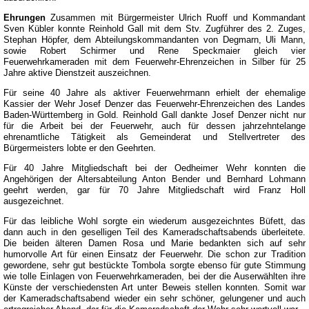
Ehrungen
Zusammen mit Bürgermeister Ulrich Ruoff und Kommandant
Sven Kübler konnte Reinhold Gall mit dem Stv. Zugführer des 2. Zuges,
Stephan Höpfer, dem Abteilungskommandanten von Degmarn, Uli Mann,
sowie Robert Schirmer und Rene Speckmaier gleich vier
Feuerwehrkameraden mit dem Feuerwehr-Ehrenzeichen in Silber für 25
Jahre aktive Dienstzeit auszeichnen.
Für seine 40 Jahre als aktiver Feuerwehrmann erhielt der ehemalige
Kassier der Wehr Josef Denzer das Feuerwehr-Ehrenzeichen des Landes
Baden-Württemberg in Gold. Reinhold Gall dankte Josef Denzer nicht nur
für die Arbeit bei der Feuerwehr, auch für dessen jahrzehntelange
ehrenamtliche Tätigkeit als Gemeinderat und Stellvertreter des
Bürgermeisters lobte er den Geehrten.
Für 40 Jahre Mitgliedschaft bei der Oedheimer Wehr konnten die
Angehörigen der Altersabteilung Anton Bender und Bernhard Lohmann
geehrt werden, gar für 70 Jahre Mitgliedschaft wird Franz Holl
ausgezeichnet.
Für das leibliche Wohl sorgte ein wiederum ausgezeichntes Büfett, das
dann auch in den geselligen Teil des Kameradschaftsabends überleitete.
Die beiden älteren Damen Rosa und Marie bedankten sich auf sehr
humorvolle Art für einen Einsatz der Feuerwehr. Die schon zur Tradition
gewordene, sehr gut bestückte Tombola sorgte ebenso für gute Stimmung
wie tolle Einlagen von Feuerwehrkameraden, bei der die Auserwählten ihre
Künste der verschiedensten Art unter Beweis stellen konnten. Somit war
der Kameradschaftsabend wieder ein sehr schöner, gelungener und auch