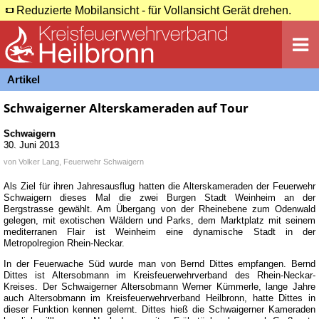
Reduzierte Mobilansicht - für Vollansicht Gerät drehen.
Artikel
Schwaigerner Alterskameraden auf Tour
Schwaigern
30. Juni 2013
von
Volker Lang, Feuerwehr Schwaigern
Als Ziel für ihren Jahresausflug hatten die Alterskameraden der Feuerwehr
Schwaigern dieses Mal die zwei Burgen Stadt Weinheim an der
Bergstrasse gewählt. Am Übergang von der Rheinebene zum Odenwald
gelegen, mit exotischen Wäldern und Parks, dem Marktplatz mit seinem
mediterranen Flair ist Weinheim eine dynamische Stadt in der
Metropolregion Rhein-Neckar.
In der Feuerwache Süd wurde man von Bernd Dittes empfangen. Bernd
Dittes ist Altersobmann im Kreisfeuerwehrverband des Rhein-Neckar-
Kreises. Der Schwaigerner Altersobmann Werner Kümmerle, lange Jahre
auch Altersobmann im Kreisfeuerwehrverband Heilbronn, hatte Dittes in
dieser Funktion kennen gelernt. Dittes hieß die Schwaigerner Kameraden