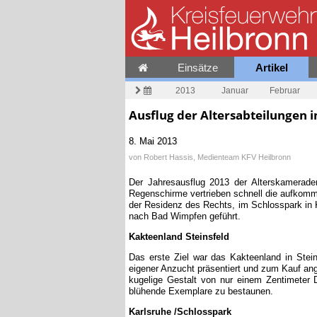
Einsätze
Artikel
2013
Januar
Februar
Ausflug der Altersabteilungen
8. Mai 2013
von
Robert Hassis, Medienteam KFV Heilbronn
Der Jahresausflug 2013 der Alterskameraden
Regenschirme vertrieben schnell die aufkom
der Residenz des Rechts, im Schlosspark in K
nach Bad Wimpfen geführt.
Kakteenland Steinsfeld
Das erste Ziel war das Kakteenland in Stei
eigener Anzucht präsentiert und zum Kauf ang
kugelige Gestalt von nur einem Zentimeter
blühende Exemplare zu bestaunen.
Karlsruhe /Schlosspark