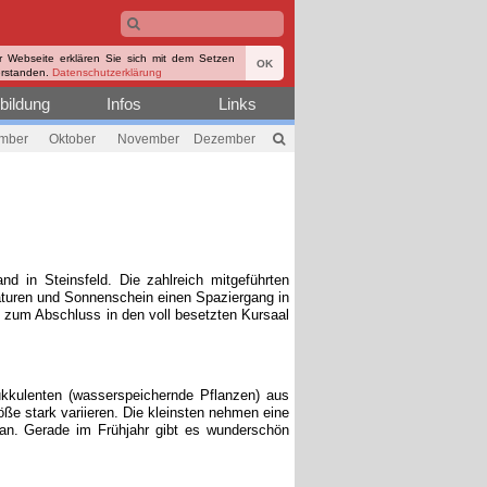
r Webseite erklären Sie sich mit dem Setzen
OK
erstanden.
Datenschutzerklärung
bildung
Infos
Links
mber
Oktober
November
Dezember
d in Steinsfeld. Die zahlreich mitgeführten
turen und Sonnenschein einen Spaziergang in
n zum Abschluss in den voll besetzten Kursaal
ukkulenten (wasserspeichernde Pflanzen) aus
ße stark variieren. Die kleinsten nehmen eine
an. Gerade im Frühjahr gibt es wunderschön