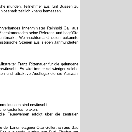
sruhe munden. Teilnehmer aus fünf Bussen zu
Schlosspark zeitlich knapp bemessen.
hrverbandes Innenminister Reinhold Gall aus
 Alterskameraden seine Referenz und begrüßte
kunftmarkt, Weihnachtsmarkt seien bekannte
 historische Szenen aus sieben Jahrhunderten
streiter Franz Rittenauer für die gelungene
rwünscht. Es wird immer schwieriger solche
en und attraktive Ausflugsziele die Auswahl
 Anmeldungen sind erwünscht.
oche kostenlos relaxen.
die Feuerwehren erfolgt über die zentralen
e der Landmetzgerei Otto Gollerthan aus Bad
r Schunkelrunde wurden von Rudi Fischer am