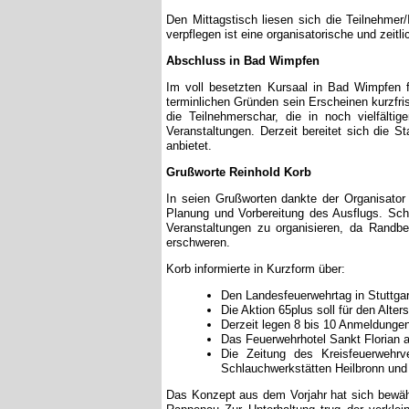
Den Mittagstisch liesen sich die Teilnehme
verpflegen ist eine organisatorische und zei
Abschluss in Bad Wimpfen
Im voll besetzten Kursaal in Bad Wimpfen f
terminlichen Gründen sein Erscheinen kurzfr
die Teilnehmerschar, die in noch vielfält
Veranstaltungen. Derzeit bereitet sich die 
anbietet.
Grußworte Reinhold Korb
In seien Grußworten dankte der Organisator
Planung und Vorbereitung des Ausflugs. Sc
Veranstaltungen zu organisieren, da Randbe
erschweren.
Korb informierte in Kurzform über:
Den Landesfeuerwehrtag in Stuttgar
Die Aktion 65plus soll für den Alter
Derzeit legen 8 bis 10 Anmeldunge
Das Feuerwehrhotel Sankt Florian am
Die Zeitung des Kreisfeuerwehrv
Schlauchwerkstätten Heilbronn un
Das Konzept aus dem Vorjahr hat sich bewäh
Rappenau Zur Unterhaltung trug der verkle