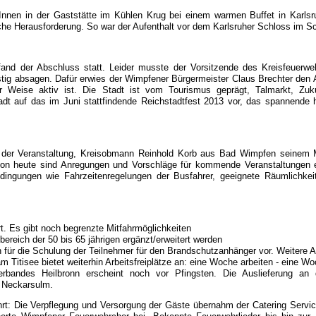
r/Innen in der Gaststätte im Kühlen Krug bei einem warmen Buffet in Karl
tliche Herausforderung. So war der Aufenthalt vor dem Karlsruher Schloss im 
and der Abschluss statt. Leider musste der Vorsitzende des Kreisfeuerwe
istig absagen. Dafür erwies der Wimpfener Bürgermeister Claus Brechter den
iger Weise aktiv ist. Die Stadt ist vom Tourismus geprägt, Talmarkt, Zu
Stadt auf das im Juni stattfindende Reichstadtfest 2013 vor, das spannende
 der Veranstaltung, Kreisobmann Reinhold Korb aus Bad Wimpfen seinem Mit
hon heute sind Anregungen und Vorschläge für kommende Veranstaltungen e
dingungen wie Fahrzeitenregelungen der Busfahrer, geeignete Räumlichkeit
t. Es gibt noch begrenzte Mitfahrmöglichkeiten
sbereich der 50 bis 65 jährigen ergänzt/erweitert werden
n für die Schulung der Teilnehmer für den Brandschutzanhänger vor. Weitere
 Titisee bietet weiterhin Arbeitsfreiplätze an: eine Woche arbeiten - eine W
erbandes Heilbronn erscheint noch vor Pfingsten. Die Auslieferung an 
d Neckarsulm.
rt: Die Verpflegung und Versorgung der Gäste übernahm der Catering Servic
inerte Wimpfener Feuerwehrchor bei. Bekannte Feuerwehrlieder bis hin zu