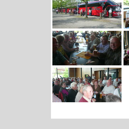
©2002-26 Kreisfeuerwehrverband Heilbronn a.N. e.V.