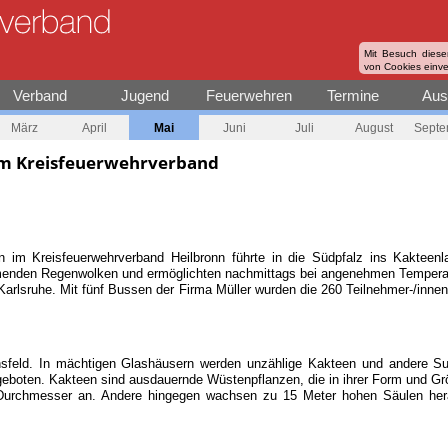
Mit Besuch diese
von Cookies einv
Verband
Jugend
Feuerwehren
Termine
Aus
März
April
Mai
Juni
Juli
August
Septe
 im Kreisfeuerwehrverband
 im Kreisfeuerwehrverband Heilbronn führte in die Südpfalz ins Kakteenlan
menden Regenwolken und ermöglichten nachmittags bei angenehmen Tempera
arlsruhe. Mit fünf Bussen der Firma Müller wurden die 260 Teilnehmer-/inne
nsfeld. In mächtigen Glashäusern werden unzählige Kakteen und andere S
eboten. Kakteen sind ausdauernde Wüstenpflanzen, die in ihrer Form und Grö
 Durchmesser an. Andere hingegen wachsen zu 15 Meter hohen Säulen her