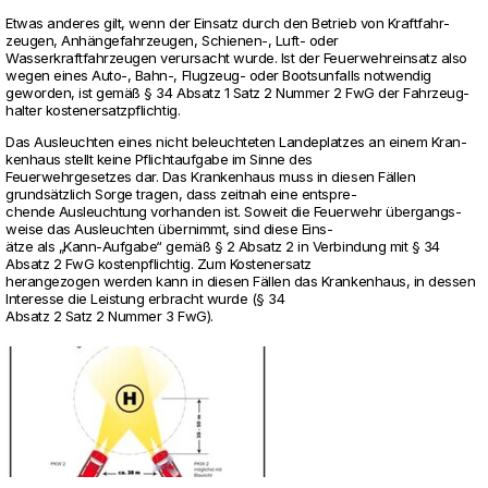
Etwas anderes gilt, wenn der Ein­satz durch den Betrieb von Kraft­fahr­
zeugen, Anhänge­fahr­zeugen, Schienen-, Luft- oder
Was­ser­kraft­fahr­zeugen ver­ur­sacht wurde. Ist der Feu­er­wehr­ein­satz also
wegen eines Auto-, Bahn-, Flug­zeug- oder Boots­un­falls not­wendig
geworden, ist gemäß § 34 Absatz 1 Satz 2 Nummer 2 FwG der Fahr­zeug­
halter kos­ten­er­satz­pflichtig.
Das Aus­leuchten eines nicht beleuch­teten Lan­de­platzes an einem Kran­
ken­haus stellt keine Pflicht­auf­gabe im Sinne des
Feu­er­wehr­ge­setzes dar. Das Kran­ken­haus muss in diesen Fällen
grundsätzlich Sorge tragen, dass zeitnah eine ent­spre-
chende Aus­leuch­tung vor­handen ist. Soweit die Feu­er­wehr übergangs­
weise das Aus­leuchten über­nimmt, sind diese Eins-
ätze als „Kann-Auf­gabe“ gemäß § 2 Absatz 2 in Ver­bin­dung mit § 34
Absatz 2 FwG kos­ten­pflichtig. Zum Kos­ten­er­satz
her­an­ge­zogen werden kann in diesen Fällen das Kran­ken­haus, in dessen
Inter­esse die Leis­tung erbracht wurde (§ 34
Absatz 2 Satz 2 Nummer 3 FwG).