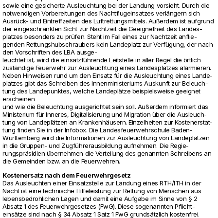
sowie eine gesi­cherte Aus­leuch­tung bei der Lan­dung vor­sieht. Durch die
not­wen­digen Vor­be­rei­tungen des Nacht­flug­ein­satzes verlängern sich
Ausrück- und Ein­treff­zeiten des Luft­ret­tungs­mit­tels. Außerdem ist auf­grund
der ein­ge­schränkten Sicht zur Nacht­zeit die Geeig­net­heit des Lan­des­
platzes beson­ders zu prüfen. Steht im Fall eines zur Nacht­zeit anflie­
genden Ret­tungs­hub­schrau­bers kein Lan­de­platz zur Verfügung, der nach
den Vor­schriften des LBA ausge-
leuchtet ist, wird die ein­satzführende Leit­stelle in aller Regel die örtlich
zuständige Feu­er­wehr zur Aus­leuch­tung eines Lan­des­platzes alar­mieren.
Neben Hin­weisen rund um den Ein­satz für die Aus­leuch­tung eines Lan­de­
platzes gibt das Schreiben des Innen­mi­nis­te­riums Aus­kunft zur Beleuch­
tung des Lan­de­punktes, welche Lan­deplätze bei­spiels­weise geeignet
erscheinen
und wie die Beleuch­tung aus­ge­richtet sein soll. Außerdem infor­miert das
Minis­te­rium für Inneres, Digi­ta­li­sie­rung und Migra­tion über die Aus­leuch­
tung von Lan­deplätzen an Kran­kenhäusern. Ein­zel­heiten zur Kos­ten­er­stat­
tung finden Sie in der Infobox. Die Lan­des­feu­er­wehr­schule Baden-
Württem­berg wird die Infor­ma­tionen zur Aus­leuch­tung von Lan­deplätzen
in die Gruppen- und Zugführer­aus­bil­dung auf­nehmen. Die Regie­
rungspräsidien über­nehmen die Ver­tei­lung des genannten Schrei­bens an
die Gemeinden bzw. an die Feu­er­wehren.
Kos­ten­er­satz nach dem Feu­er­wehr­ge­setz
Das Aus­leuchten einer Ein­satz­stelle zur Lan­dung eines RTH/ITH in der
Nacht ist eine tech­ni­sche Hil­fe­leis­tung zur Ret­tung von Men­schen aus
lebens­be­droh­li­chen Lagen und damit eine Auf­gabe im Sinne von § 2
Absatz 1 des Feu­er­wehr­ge­setzes (FwG). Diese soge­nannten Pflicht­
einsätze sind nach § 34 Absatz 1 Satz 1 FwG grundsätzlich kos­ten­frei.