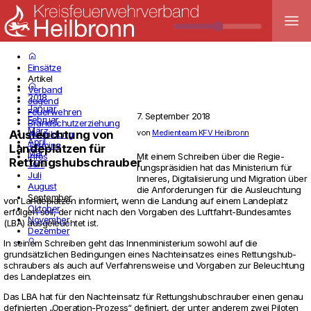
menu
home
Einsätze
Artikel
home
Verband
2018
Jugend
Januar
Feuerwehren
7. September 2018
Februar
Brandschutzerziehung
März
von
Medienteam KFV Heilbronn
Ausleuchtung von
Ausbildung
April
Termine
Landeplätzen für
Mai
Infos
Mit einem Schreiben über die Regie­
Rettungshubschrauber
Juni
rungspräsidien hat das Minis­te­rium für
Juli
Inneres, Digi­ta­li­sie­rung und Migra­tion über
August
die Anfor­de­rungen für die Aus­leuch­tung
September
von Lan­deplätzen infor­miert, wenn die Lan­dung auf einem Lan­de­platz
Oktober
erfolgen soll, der nicht nach den Vor­gaben des Luft­fahrt-Bun­des­amtes
November
(LBA) aus­ge­leuchtet ist.
Dezember
search
In seinem Schreiben geht das Innen­mi­nis­te­rium sowohl auf die
grundsätzli­chen Bedin­gungen eines Nacht­ein­satzes eines Ret­tungs­hub­
schrau­bers als auch auf Ver­fah­rens­weise und Vor­gaben zur Beleuch­tung
des Lan­de­platzes ein.
Das LBA hat für den Nacht­ein­satz für Ret­tungs­hub­schrauber einen genau
defi­nierten „Ope­ra­tion-Pro­zess“ defi­niert, der unter anderem zwei Piloten