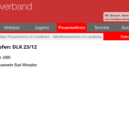
Mit Besuch diese
von Cookies einv
Verband
Jugend
Feuerwehren
Termine
Aus
illige Feuerwehren im Landkreis
Werkfeuerwehren im Landkreis
Fahr
pfen: DLK 23/12
r 1990
 Feuerwehr Bad Wimpfen