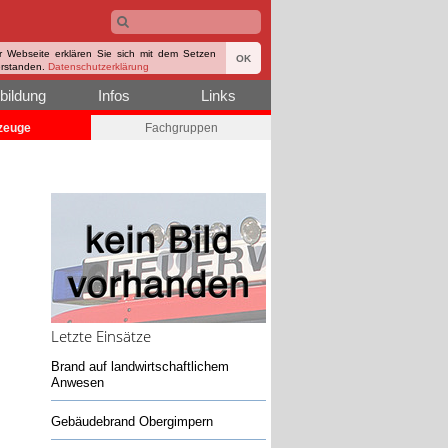
r Webseite erklären Sie sich mit dem Setzen
OK
erstanden.
Datenschutzerklärung
bildung
Infos
Links
zeuge
Fachgruppen
Letzte Einsätze
Brand auf landwirtschaftlichem
Anwesen
Gebäudebrand Obergimpern