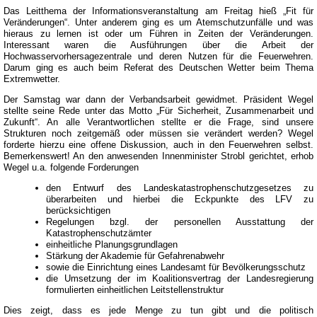
Das Leitthema der Informationsveranstaltung am Freitag hieß „Fit für
Veränderungen“. Unter anderem ging es um Atemschutzunfälle und was
hieraus zu lernen ist oder um Führen in Zeiten der Veränderungen.
Interessant waren die Ausführungen über die Arbeit der
Hochwasservorhersagezentrale und deren Nutzen für die Feuerwehren.
Darum ging es auch beim Referat des Deutschen Wetter beim Thema
Extremwetter.
Der Samstag war dann der Verbandsarbeit gewidmet. Präsident Wegel
stellte seine Rede unter das Motto „Für Sicherheit, Zusammenarbeit und
Zukunft“. An alle Verantwortlichen stellte er die Frage, sind unsere
Strukturen noch zeitgemäß oder müssen sie verändert werden? Wegel
forderte hierzu eine offene Diskussion, auch in den Feuerwehren selbst.
Bemerkenswert! An den anwesenden Innenminister Strobl gerichtet, erhob
Wegel u.a. folgende Forderungen
den Entwurf des Landeskatastrophenschutzgesetzes zu
überarbeiten und hierbei die Eckpunkte des LFV zu
berücksichtigen
Regelungen bzgl. der personellen Ausstattung der
Katastrophenschutzämter
einheitliche Planungsgrundlagen
Stärkung der Akademie für Gefahrenabwehr
sowie die Einrichtung eines Landesamt für Bevölkerungsschutz
die Umsetzung der im Koalitionsvertrag der Landesregierung
formulierten einheitlichen Leitstellenstruktur
Dies zeigt, dass es jede Menge zu tun gibt und die politisch