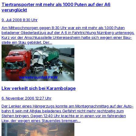
Tiertransporter mit mehr als 1000 Puten auf der A6
verunglückt
9. Juli 2008 8:30 Uhr
Am Mitt­woch­morgen gegen 8:30 Uhr war ein mit mehr als 1.000 Puten
bela­dener Glie­der­lastzug auf der A 6 in Fahrt­rich­tung Nürnberg unter­wegs.
Kurz vor der Anschluss­stelle Unter­ei­sesheim hatte sich wegen einer Bau­
stelle ein Stau gebildet. Der…
Verkehrsunfall PKW
Lkw verkeilt sich bei Karambolage
6. November 2006 12:27 Uhr
Der Lenker eines Hänger­zugs konnte am Mon­tag­nach­mittag auf der Auto­
bahn 6 sein mit Alt­glas bela­denes Gefährt nicht mehr recht­zeitig zum
Stehen bringen. Gegen 12:40 Uhr krachte er in einen vor im fah­renden
Lkw, der wegen eines Stau­endes bremsen…