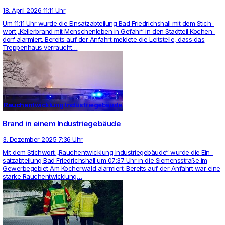
18. April 2026 11:11 Uhr
Um 11:11 Uhr wurde die Ein­satz­ab­tei­lung Bad Fried­richs­hall mit dem Stich­
wort „Kel­ler­brand mit Men­schen­leben in Gefahr“ in den Stadt­teil Kochen­
dorf alar­miert. Bereits auf der Anfahrt mel­dete die Leit­stelle, dass das
Trep­pen­haus ver­raucht…
Rauchentwicklung Industriegebäude
Brand in einem Industriegebäude
3. Dezember 2025 7:36 Uhr
Mit dem Stich­wort „Rauch­ent­wick­lung Indus­triegebäude“ wurde die Ein­
satz­ab­tei­lung Bad Fried­richs­hall um 07:37 Uhr in die Sie­mens­straße im
Gewer­be­ge­biet Am Kocher­wald alar­miert. Bereits auf der Anfahrt war eine
starke Rauch­ent­wick­lung…