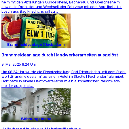
heim mit den Abtei­lungen Gun­dels­heim, Bach­enau und Ober­gries­heim,
sowie die Dreh­leiter und Wech­sel­lader Fahr­zeug mit dem Abrollbehälter
Lösch aus Bad Fried­richs­hall zu…
Brandmeldeanlage Objektalarm
Brandmeldeanlage durch Handwerkerarbeiten ausgelöst
9. Mai 2025 8:24 Uhr
Um 08:24 Uhr wurde die Ein­satz­ab­tei­lung Bad Fried­richs­hall mit dem Stich­
wort „Brand­mel­de­alarm“ zu einem Hotel im Stadt­teil Kochen­dorf alar­miert.
Dort hatte in einem Elek­tro­ver­tei­ler­raum ein auto­ma­ti­scher Rauch­warn­
melder ausgelöst.…
Wohnungsbrand