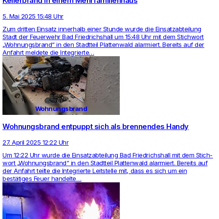
Kellerbrand in einem Mehrfamilienhaus
5. Mai 2025 15:48 Uhr
Zum dritten Ein­satz inner­halb einer Stunde wurde die Ein­satz­ab­tei­lung
Stadt der Feu­er­wehr Bad Fried­richs­hall um 15:48 Uhr mit dem Stich­wort
„Woh­nungs­brand“ in den Stadt­teil Plat­ten­wald alar­miert. Bereits auf der
Anfahrt mel­dete die Inte­grierte…
Wohnungsbrand
Wohnungsbrand entpuppt sich als brennendes Handy
27. April 2025 12:22 Uhr
Um 12:22 Uhr wurde die Ein­satz­ab­tei­lung Bad Fried­richs­hall mit dem Stich­
wort „Woh­nungs­brand“ in den Stadt­teil Plat­ten­wald alar­miert. Bereits auf
der Anfahrt teilte die Inte­grierte Leit­stelle mit, dass es sich um ein
bestätiges Feuer han­delte…