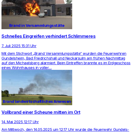
Brand in Versammlungsstätte
Schnelles Eingreifen verhindert Schlimmeres
7. Juli 2025 15:31 Uhr
Mit dem Stich­wort „Brand Ver­samm­lungsstätte“ wurden die Feu­er­wehren
Gun­dels­heim, Bad Fried­richs­hall und Neckar­sulm am frühen Nach­mittag
auf den Micha­els­berg alar­miert. Beim Ein­treffen brannte es im Erd­ge­schoss
eines Wohn­hauses in voller…
Brand landwirtschaftliches Anwesen
Vollbrand einer Scheune mitten im Ort
14. Mai 2025 12:17 Uhr
Am Mitt­woch, den 14.05.2025 um 12:17 Uhr wurde die Feu­er­wehr Gun­dels­