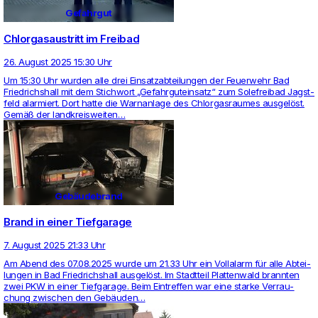
Gefahrgut
Chlorgasaustritt im Freibad
26. August 2025 15:30 Uhr
Um 15:30 Uhr wurden alle drei Ein­satz­ab­tei­lungen der Feu­er­wehr Bad
Fried­richs­hall mit dem Stich­wort „Gefahr­gut­ein­satz“ zum Sole­freibad Jagst­
feld alar­miert. Dort hatte die Warn­an­lage des Chlor­gas­raumes ausgelöst.
Gemäß der land­kreis­weiten…
Gebäudebrand
Brand in einer Tiefgarage
7. August 2025 21:33 Uhr
Am Abend des 07.08.2025 wurde um 21.33 Uhr ein Voll­alarm für alle Abtei­
lungen in Bad Fried­richs­hall ausgelöst. Im Stadt­teil Plat­ten­wald brannten
zwei PKW in einer Tief­ga­rage. Beim Ein­treffen war eine starke Ver­rau­
chung zwi­schen den Gebäuden…