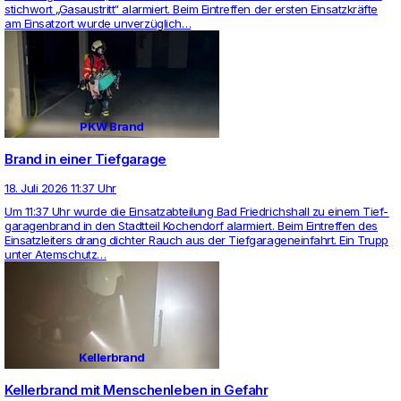
stich­wort „Gas­aus­tritt“ alar­miert. Beim Ein­treffen der ersten Ein­satzkräfte
am Ein­satzort wurde unverzüglich…
PKW Brand
Brand in einer Tiefgarage
18. Juli 2026 11:37 Uhr
Um 11:37 Uhr wurde die Ein­satz­ab­tei­lung Bad Fried­richs­hall zu einem Tief­
ga­ra­gen­brand in den Stadt­teil Kochen­dorf alar­miert. Beim Ein­treffen des
Ein­satz­lei­ters drang dichter Rauch aus der Tief­ga­ra­gen­ein­fahrt. Ein Trupp
unter Atem­schutz…
Kellerbrand
Kellerbrand mit Menschenleben in Gefahr