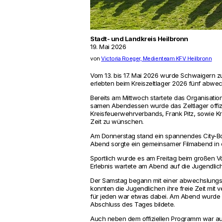
Stadt- und Landkreis Heilbronn
19. Mai 2026
von
Victoria Roeger, Medienteam KFV Heilbronn
Vom 13. bis 17. Mai 2026 wurde Schwai­gern zu
erlebten beim Kreis­zelt­lager 2026 fünf abwe
Bereits am Mitt­woch star­tete das Orga­ni­sa
samen Abend­essen wurde das Zelt­lager offi­zi
Kreis­feu­er­wehr­ver­bands, Frank Pitz, sowie 
Zeit zu wünschen.
Am Don­nerstag stand ein span­nendes City-B
Abend sorgte ein gemein­samer Film­abend in de
Sport­lich wurde es am Freitag beim großen Völk
Erlebnis war­tete am Abend auf die Jugend­li­ch
Der Samstag begann mit einer abwechs­lungs­re
konnten die Jugend­li­chen ihre freie Zeit mit
für jeden war etwas dabei. Am Abend wurde bei
Abschluss des Tages bil­dete.
Auch neben dem offi­zi­ellen Pro­gramm war a