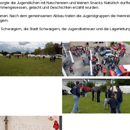
­sorgte die Jugend­li­chen mit Nasche­reien und kleinen Snacks. Natürlich durft
am­men­ge­sessen, gelacht und Geschichten erzählt wurden.
men. Nach dem gemein­samen Abbau traten die Jugend­gruppen die Heim­reise
­gern.
r Schwai­gern, die Stadt Schwai­gern, die Jugend­be­treuer und die Lager­lei­tung