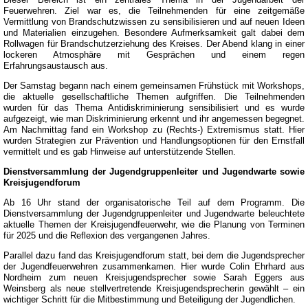
Feuerwehren. Ziel war es, die Teilnehmenden für eine zeitgemäße
Vermittlung von Brandschutzwissen zu sensibilisieren und auf neuen Ideen
und Materialien einzugehen. Besondere Aufmerksamkeit galt dabei dem
Rollwagen für Brandschutzerziehung des Kreises. Der Abend klang in einer
lockeren Atmosphäre mit Gesprächen und einem regen
Erfahrungsaustausch aus.
Der Samstag begann nach einem gemeinsamen Frühstück mit Workshops,
die aktuelle gesellschaftliche Themen aufgriffen. Die Teilnehmenden
wurden für das Thema Antidiskriminierung sensibilisiert und es wurde
aufgezeigt, wie man Diskriminierung erkennt und ihr angemessen begegnet.
Am Nachmittag fand ein Workshop zu (Rechts-) Extremismus statt. Hier
wurden Strategien zur Prävention und Handlungsoptionen für den Ernstfall
vermittelt und es gab Hinweise auf unterstützende Stellen.
Dienstversammlung der Jugendgruppenleiter und Jugendwarte sowie
Kreisjugendforum
Ab 16 Uhr stand der organisatorische Teil auf dem Programm. Die
Dienstversammlung der Jugendgruppenleiter und Jugendwarte beleuchtete
aktuelle Themen der Kreisjugendfeuerwehr, wie die Planung von Terminen
für 2025 und die Reflexion des vergangenen Jahres.
Parallel dazu fand das Kreisjugendforum statt, bei dem die Jugendsprecher
der Jugendfeuerwehren zusammenkamen. Hier wurde Colin Ehrhard aus
Nordheim zum neuen Kreisjugendsprecher sowie Sarah Eggers aus
Weinsberg als neue stellvertretende Kreisjugendsprecherin gewählt – ein
wichtiger Schritt für die Mitbestimmung und Beteiligung der Jugendlichen.