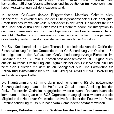
kameradschaftlichen Veranstaltungen und Investitionen im Feuerwehrhaus
haben Auswirkungen auf den Kassenstand.
In seinem Grußwort dankte Bürgermeister Matthias Schmitt allen
Oedheimer Feuerwehrleuten und der Führungsmannschaft für die sehr gute
Arbeit und das vertrauensvolle Miteinander in der Wehr. Besonders freut er
sich über den Aufbau der Helfer vor Ort Oedheim sowie die Integration in
der Freiw. Feuerwehr und lobt die Organisation des
Fördervereins Helfer
vor Ort
Oedheim
zur Finanzierung des ehrenamtlichen Engagements.
Gleichzeitig bestätigt er die Spende der Gemeinde zur Gründung.
Der Stv. Kreisbrandmeister Uwe Thoma ist beeindruckt von der Größe der
Einsatzabteilung für eine Gemeinde in der Größenordnung von Oedheim. Er
bestätigt, dass der Aufbau der Großschadensergänzungs-Einheiten im
Landkreis mit ca. 3,0 Mio. € Kosten fast abgeschlossen ist. Er ging auch
auf die laufende Umstellung auf Digitalfunk bei den Feuerwehren ein und
zeigt sich zufrieden mit dem neuen Sachgebiet Aus- und Fortbildung für
Brand- und Bevölkerungsschutz. Hier wird gute Arbeit für die Bevölkerung
im Landkreis geschaffen.
Die Hauptsammlung stimmte dann noch einstimmig für die notwendige
Satzungsänderung, damit die Helfer vor Ort als neue Abteilung bei der
Freiw. Feuerwehr Oedheim angegliedert werden kann. Dadurch kann die
kommunale Lösung an eine BOS-Organisation angegliedert werden und die
Mitglieder der Helfer vor Ort werden aktive Mitglieder der Feuerwehr. Diese
Satzungsänderung muss nun noch vom Gemeinderat bestätigt werden.
Ehrungen, Beförderungen und Wahlen bei der Oedheimer Feuerwehr