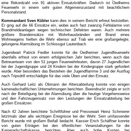
eine Rekordzahl von 91 aktiven Einsatzkräften. Dadurch ist Oedheims
Feuerwehr in einem sehr guten Allgemeinzustand mit beachtlichem
Personalstand.
Kommandant Sven Kübler
kann dies in seinem Bericht erfreut feststellen.
Er ging auf die 66 Einsätze ein, wobei auch fast zwanzig Fehlalarme von
Brandmeldeanlagen wegen technischen Defekten waren. Auch mehrere
größere Brandeinsätze mit Wohnhausbränden und Brand eines
Wohnwagens hielten die Wehr ebenso auf Trab wie eine großangelegte,
gelungene Alarmübung im Schlossgut Lautenbach.
Jugendwart Patrick Fiedler konnte für die Oedheimer Jugendfeuerwehr
ebenfalls erfreut von einem erfolgreichen Jahr berichten, wenn auch das
Betreuerteam von den 51 jungen Feuerwehrleuten, davon 27 Jugendlichen
bei der Jugendgruppe und 24 Kindern bei der Kindergruppe stark gefordert
wurde. Aber besonders das Bestehen der Jugendflamme 3 und der Ausflug
nach Tripsdrill entschädigte für das viele Üben und den Einsatz.
Auch Gerhard Leitz als Obmann der Altersabteilung konnte von einigen
kameradschaftlichen Unternehmungen berichten. Beeindruckt zeigte er sich
nach der Beteiligung bei der Alarmübung über die heutige Vorgehensweise
und den Fahrzeugeinsatz von den Leistungen der Einsatzabteilung bei
großen Einsätzen.
Nach 42 Jahren berichtete Schriftführer und Pressewart Heinz Schmierer
letztmals über alle wichtigen Ereignisse bei der Wehr. Sein umfassender
Bericht wurde mit großem Beifall bedacht. Kassier Erich Schäffner konnte
von guten Erträgen bei den öffentlichen Veranstaltungen für die
Kameradschaftskasse berichten. Aber auch hohe Kosten bei