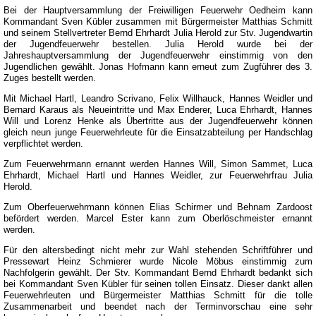
Bei der Hauptversammlung der Freiwilligen Feuerwehr Oedheim kann
Kommandant Sven Kübler zusammen mit Bürgermeister Matthias Schmitt
und seinem Stellvertreter Bernd Ehrhardt Julia Herold zur Stv. Jugendwartin
der Jugendfeuerwehr bestellen. Julia Herold wurde bei der
Jahreshauptversammlung der Jugendfeuerwehr einstimmig von den
Jugendlichen gewählt. Jonas Hofmann kann erneut zum Zugführer des 3.
Zuges bestellt werden.
Mit Michael Hartl, Leandro Scrivano, Felix Willhauck, Hannes Weidler und
Bernard Karaus als Neueintritte und Max Enderer, Luca Ehrhardt, Hannes
Will und Lorenz Henke als Übertritte aus der Jugendfeuerwehr können
gleich neun junge Feuerwehrleute für die Einsatzabteilung per Handschlag
verpflichtet werden.
Zum Feuerwehrmann ernannt werden Hannes Will, Simon Sammet, Luca
Ehrhardt, Michael Hartl und Hannes Weidler, zur Feuerwehrfrau Julia
Herold.
Zum Oberfeuerwehrmann können Elias Schirmer und Behnam Zardoost
befördert werden. Marcel Ester kann zum Oberlöschmeister ernannt
werden.
Für den altersbedingt nicht mehr zur Wahl stehenden Schriftführer und
Pressewart Heinz Schmierer wurde Nicole Möbus einstimmig zum
Nachfolgerin gewählt. Der Stv. Kommandant Bernd Ehrhardt bedankt sich
bei Kommandant Sven Kübler für seinen tollen Einsatz. Dieser dankt allen
Feuerwehrleuten und Bürgermeister Matthias Schmitt für die tolle
Zusammenarbeit und beendet nach der Terminvorschau eine sehr